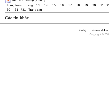
Xem bài theo ngày tháng
Trang trước
Trang :
13
14
15
16
17
18
19
20
21
2
30
31
/ 31
Trang sau
Các tin khác
Liên hệ
vietnamdefe
Copyright © 200