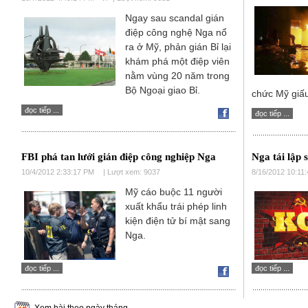
Ngay sau scandal gián
điệp công nghệ Nga nổ
ra ở Mỹ, phản gián Bỉ lại
khám phá một điệp viên
nằm vùng 20 năm trong
Bộ Ngoại giao Bỉ.
chức Mỹ giấu
đọc tiếp ...
đọc tiếp ...
FBI phá tan lưới gián điệp công nghiệp Nga
Nga tái lập 
10/4/2012 2:33:17 PM
| Lượt xem: 9037
8/16/2012 10:11
Mỹ cáo buộc 11 người
xuất khẩu trái phép linh
kiện điện tử bí mật sang
Nga.
đọc tiếp ...
đọc tiếp ...