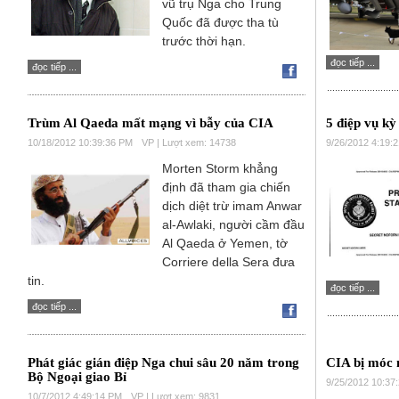
vũ trụ Nga cho Trung
Quốc đã được tha tù
trước thời hạn.
đọc tiếp ...
đọc tiếp ...
Trùm Al Qaeda mất mạng vì bẫy của CIA
5 điệp vụ kỳ
10/18/2012 10:39:36 PM
VP | Lượt xem: 14738
9/26/2012 4:19:
Morten Storm khẳng
định đã tham gia chiến
dịch diệt trừ imam Anwar
al-Awlaki, người cầm đầu
Al Qaeda ở Yemen, tờ
Corriere della Sera đưa
tin.
đọc tiếp ...
đọc tiếp ...
Phát giác gián điệp Nga chui sâu 20 năm trong
CIA bị móc 
Bộ Ngoại giao Bỉ
9/25/2012 10:37
10/7/2012 4:49:14 PM
VP | Lượt xem: 9831