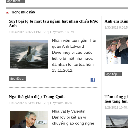
đọc thêm ...
Trong mục này
Suýt bại lộ bí mật tàu ngầm hạt nhân chiến lược
Anh em Kim 
Anh
9/30/2012 9:08:
11/14/2012 3:36:21 PM
VP | Lượt xem: 16979
Nhân viên tàu ngầm Hải
quân Anh Edward
Devenney bị cáo buộc
tiết lộ bí mật nhà nước
đã nhận tội tại tòa hôm
13.11.2012.
đọc tiếp ...
đọc tiếp ...
Nga thả gián điệp Trung Quốc
Tóm sống gi
liệu tàng hì
11/13/2012 8:23:49 PM
VP | Lượt xem: 8685
9/29/2012 10:40
Nhà vật lý Valentin
Danilov bị kết án vì
chuyển giao công nghệ