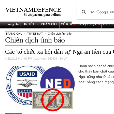
Trang chủ
TIN TỨC
PHÂN TÍCH
VŨ KHÍ
TUYỆT MẬT
CYBER
TRANG CHỦ
TUYỆT MẬT
Chiến dịch tình báo
Chiến dịch tình báo
Các 'tổ chức xã hội dân sự' Nga ăn tiền của
4/29/2015 6:14:00 PM | Lượt xem: 162304
By VP
Danh sách các tổ chứ
cho thấy bản chất của
Nga, cũng như ở các
hóa" bằng cách mạng