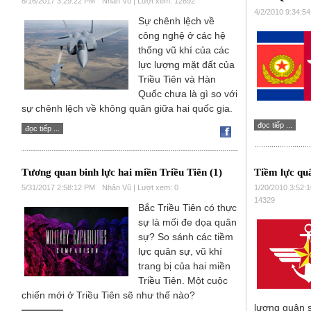
6/16/2017 3:29:22 PM
Nhân Vũ | Lượt xem: 12692
4/2/2010 9:34:5
Sự chênh lệch về
công nghệ ở các hệ
thống vũ khí của các
lực lượng mặt đất của
Triều Tiên và Hàn
Quốc chưa là gì so với
sự chênh lệch về không quân giữa hai quốc gia.
đọc tiếp ...
đọc tiếp ...
Tương quan binh lực hai miền Triều Tiên (1)
Tiềm lực qu
5/31/2017 2:58:12 PM
Nhân Vũ | Lượt xem: 0
1/20/2010 3:52:
14329
Bắc Triều Tiên có thực
sự là mối đe dọa quân
sự? So sánh các tiềm
lực quân sự, vũ khí
trang bị của hai miền
Triều Tiên. Một cuộc
chiến mới ở Triều Tiên sẽ như thế nào?
lượng quân 