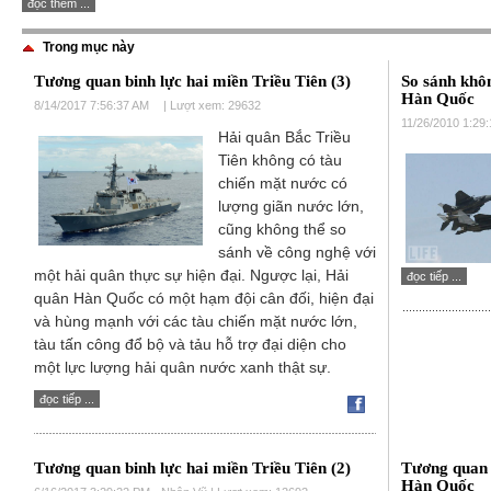
đọc thêm ...
Trong mục này
Tương quan binh lực hai miền Triều Tiên (3)
So sánh khô
Hàn Quốc
8/14/2017 7:56:37 AM
| Lượt xem: 29632
11/26/2010 1:29
Hải quân Bắc Triều
Tiên không có tàu
chiến mặt nước có
lượng giãn nước lớn,
cũng không thể so
sánh về công nghệ với
một hải quân thực sự hiện đại. Ngược lại, Hải
đọc tiếp ...
quân Hàn Quốc có một hạm đội cân đối, hiện đại
và hùng mạnh với các tàu chiến mặt nước lớn,
tàu tấn công đổ bộ và tảu hỗ trợ đại diện cho
một lực lượng hải quân nước xanh thật sự.
đọc tiếp ...
Tương quan binh lực hai miền Triều Tiên (2)
Tương quan
Hàn Quốc