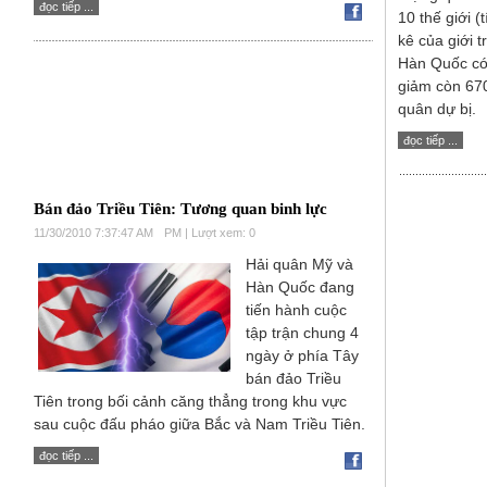
đọc tiếp ...
10 thế giới 
kê của giới 
Hàn Quốc có 
giảm còn 670
quân dự bị.
đọc tiếp ...
Bán đảo Triều Tiên: Tương quan binh lực
11/30/2010 7:37:47 AM
PM | Lượt xem: 0
Hải quân Mỹ và
Hàn Quốc đang
tiến hành cuộc
tập trận chung 4
ngày ở phía Tây
bán đảo Triều
Tiên trong bối cảnh căng thẳng trong khu vực
sau cuộc đấu pháo giữa Bắc và Nam Triều Tiên.
đọc tiếp ...