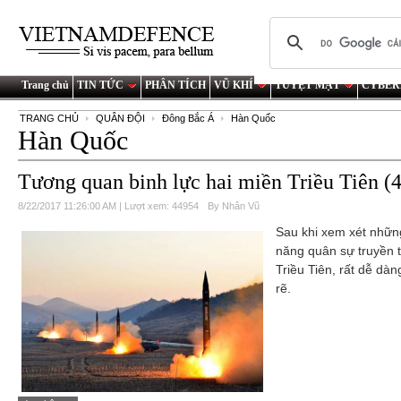
Trang chủ
TIN TỨC
PHÂN TÍCH
VŨ KHÍ
TUYỆT MẬT
CYBER
TRANG CHỦ
QUÂN ĐỘI
Đông Bắc Á
Hàn Quốc
Hàn Quốc
Tương quan binh lực hai miền Triều Tiên (4
8/22/2017 11:26:00 AM | Lượt xem: 44954
By Nhân Vũ
Sau khi xem xét nhữn
năng quân sự truyền 
Triều Tiên, rất dễ dàng
rẽ.