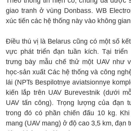
Theo thông tin hiện có, chúng đã được s
giao tranh ở vùng Donbass. WB Electro
xúc tiến các hệ thống này vào không gian
Điều thú vị là Belarus cũng có một số kế
vực phát triển đạn tuần kích. Tại triể
trưng bày mẫu chế thử một UAV như v
học-sản xuất Các hệ thống và công ngh
lái (NPTs Bespilotnye aviatsionnye komp
kiến lắp trên UAV Burevestnik (dưới m
UAV tấn công). Trọng lượng của đạn tu
trong đó có phần chiến đấu 10 kg. Khi
mang (UAV mang) ở độ cao 3,5 km, đạn tu