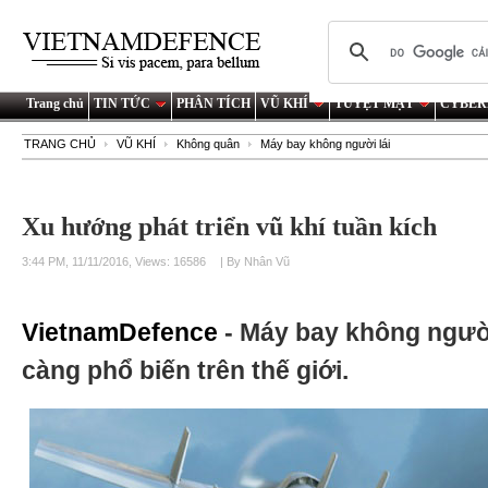
Trang chủ
TIN TỨC
PHÂN TÍCH
VŨ KHÍ
TUYỆT MẬT
CYBER
TRANG CHỦ
VŨ KHÍ
Không quân
Máy bay không người lái
Xu hướng phát triển vũ khí tuần kích
3:44 PM, 11/11/2016, Views: 16586
| By Nhân Vũ
VietnamDefence
- Máy bay không ngườ
càng phổ biến trên thế giới.