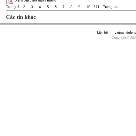
Xem bài theo ngày tháng
Trang :
1
2
3
4
5
6
7
8
9
10
/ 11
Trang sau
Các tin khác
Liên hệ
vietnamdefe
Copyright © 200