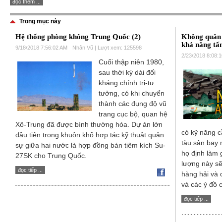
đọc thêm ...
Trong mục này
Hệ thống phòng không Trung Quốc (2)
Không quân 
khả năng tấ
9/18/2018 7:56:02 AM
Nhân Vũ | Lượt xem: 125598
2/23/2018 8:08:
Cuối thập niên 1980,
sau thời kỳ dài đối
kháng chính trị-tư
tưởng, có khi chuyển
thành các đụng độ vũ
trang cục bộ, quan hệ
Xô-Trung đã được bình thường hóa. Dự án lớn
có kỹ năng c
đầu tiên trong khuôn khổ hợp tác kỹ thuật quân
tàu sân bay
sự giữa hai nước là hợp đồng bán tiêm kích Su-
họ định làm 
27SK cho Trung Quốc.
lượng này sẽ
đọc tiếp ...
hàng hải và c
và các ý đồ
đọc tiếp ...