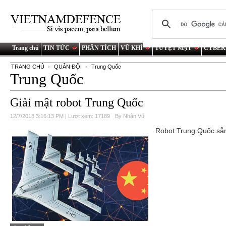
Trang chủ
TIN TỨC
PHÂN TÍCH
VŨ KHÍ
TUYỆT MẬT
CYBER
TRANG CHỦ
QUÂN ĐỘI
Trung Quốc
Trung Quốc
Giải mật robot Trung Quốc
12/7/2018 3:16:13 PM | Lượt xem: 17189
By Nhân Vũ
Robot Trung Quốc sẵn 