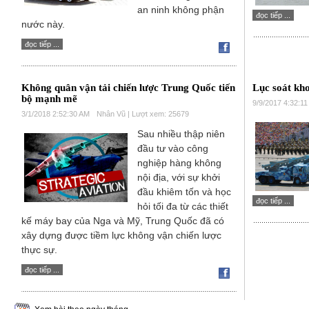
an ninh không phận
đọc tiếp ...
nước này.
đọc tiếp ...
Không quân vận tải chiến lược Trung Quốc tiến
Lục soát kh
bộ mạnh mẽ
9/9/2017 4:32:1
3/1/2018 2:52:30 AM
Nhân Vũ | Lượt xem: 25679
Sau nhiều thập niên
đầu tư vào công
nghiệp hàng không
nội địa, với sự khởi
đầu khiêm tốn và học
đọc tiếp ...
hỏi tối đa từ các thiết
kế máy bay của Nga và Mỹ, Trung Quốc đã có
xây dựng được tiềm lực không vận chiến lược
thực sự.
đọc tiếp ...