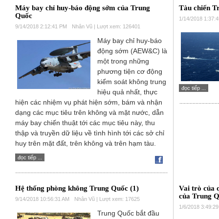
Máy bay chỉ huy-báo động sớm của Trung
Tàu chiến T
Quốc
1/14/2018 1:37:
9/14/2018 2:12:41 PM
Nhân Vũ | Lượt xem: 126401
Máy bay chỉ huy-báo
động sớm (AEW&C) là
một trong những
phương tiện cơ động
kiểm soát không trung
đọc tiếp ...
hiệu quả nhất, thực
hiện các nhiệm vụ phát hiện sớm, bám và nhận
dạng các mục tiêu trên không và mặt nước, dẫn
máy bay chiến thuật tới các mục tiêu này, thu
thập và truyền dữ liệu về tình hình tới các sở chỉ
huy trên mặt đất, trên không và trên hạm tàu.
đọc tiếp ...
Hệ thống phòng không Trung Quốc (1)
Vai trò của 
của Trung 
9/14/2018 10:56:31 AM
Nhân Vũ | Lượt xem: 17625
1/6/2018 3:49:2
Trung Quốc bắt đầu