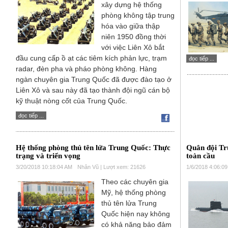
xây dựng hệ thống
phòng không tập trung
hóa vào giữa thập
niên 1950 đồng thời
với việc Liên Xô bắt
đầu cung cấp ồ ạt các tiêm kích phản lực, trạm
đọc tiếp ...
radar, đèn pha và pháo phòng không. Hàng
ngàn chuyên gia Trung Quốc đã được đào tạo ở
Liên Xô và sau này đã tạo thành đội ngũ cán bộ
kỹ thuật nòng cốt của Trung Quốc.
đọc tiếp ...
Hệ thống phòng thủ tên lửa Trung Quốc: Thực
Quân đội Tr
trạng và triển vọng
toàn cầu
3/20/2018 10:18:04 AM
Nhân Vũ | Lượt xem: 21626
1/6/2018 4:06:0
Theo các chuyên gia
Mỹ, hệ thống phòng
thủ tên lửa Trung
Quốc hiện nay không
có khả năng bảo đảm