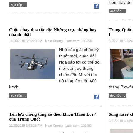
kiện thay đổ
đọc tiếp ...
đọc tiếp ...
Cuộc chạy đua tốc độ: Những trực thăng bay
Trung Quốc 
nhanh nhất
I
11/26/2018 3:56:20 PM
Nam Xương | Lượt xem: 105258
9/25/2018 5:26:
Nhờ các giải pháp kỹ
thuật mới, quân đội
Nga sắp tới có thể đổi
mới đội trực thăng
chiến đấu Mi với tốc
độ tăng lên đến 400
km/h.
thăng Blowfi
đọc tiếp ...
đọc tiếp ...
Tên lửa chống tăng có điều khiển Thiên Lôi-4
Súng laser
của Trung Quốc
9/21/2018 8:48:
11/20/2018 3:52:18 PM
Nam Xương | Lượt xem: 102493