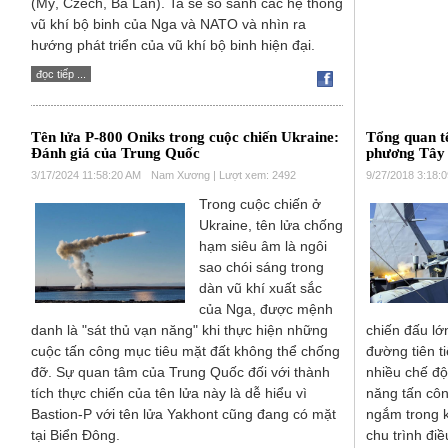
(Mỹ, Czech, Ba Lan). Ta sẽ so sánh các hệ thống
vũ khí bộ binh của Nga và NATO và nhìn ra
hướng phát triển của vũ khí bộ binh hiện đại.
đọc tiếp ...
Tên lửa P-800 Oniks trong cuộc chiến Ukraine:
Tổng quan t
Đánh giá của Trung Quốc
phương Tây 
3/17/2024 11:58:20 AM
Nam Xương | Lượt xem: 2492
9/27/2018 3:18:
Trong cuộc chiến ở
Ukraine, tên lửa chống
hạm siêu âm là ngôi
sao chói sáng trong
dàn vũ khí xuất sắc
của Nga, được mệnh
danh là "sát thủ vạn năng" khi thực hiện những
chiến đấu lớ
cuộc tấn công mục tiêu mặt đất không thể chống
đường tiên t
đỡ. Sự quan tâm của Trung Quốc đối với thành
nhiều chế độ
tích thực chiến của tên lửa này là dễ hiểu vì
năng tấn cô
Bastion-P với tên lửa Yakhont cũng đang có mặt
ngắm trong k
tại Biển Đông.
chu trình đi