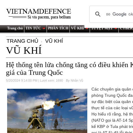
Trang chủ
TIN TỨC
PHÂN TÍCH
VŨ KHÍ
TUYỆT MẬT
CYBER
TRANG CHỦ
VŨ KHÍ
VŨ KHÍ
Hệ thống tên lửa chống tăng có điều khiển 
giá của Trung Quốc
5/20/2024 9:14:00 PM | Lượt xem: 1690
By Nhân Vũ
Các chuyên gia quân 
phòng Trung Quốc đan
sự đặc biệt của quân 
thực tế của các loại v
Họ hiểu rõ rằng, hệ t
(NATO gọi là AT-14 Sp
kế KBP ở Tula phát t
gọi là AT-5) đã lỗi th