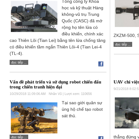
Tổng công ty Khoa
học và kỹ thuật Hàng
không-vũ trụ Trung
Quốc (CASC) đã mở
rộng họ tên lửa có
điều khiển, chính xác
ZKZM-500, S
cao Thiên Lôi (Tian Lei) bằng tên lửa chống tăng
đọc tiếp ...
có điều khiển tầm ngắn Thiên Lôi-4 (Тian Lei-4
(TL-4).
đọc tiếp ...
Vấn đề phát triển và sử dụng robot chiến đấu
UAV chi việ
trong chiến tranh hiện đại
9/21/2018 8:02:
10/29/2018 11:09:06 AM
Nhân Vũ | Lượt xem: 110656
Tại sao giới quân sự
ủng hộ chế tạo robot
sát thủ.
thẳng đứng v
đọc tiếp ...