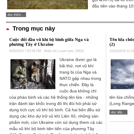
đầu tiên vào tháng 10
đọc thêm ...
Trong mục này
Cuộc đối đầu vũ khí bộ binh giữa Nga và
Tên lửa chố
phương Tây ở Ukraine
(2)
5/20/2024 7:52:58 PM
Nhân Vũ | Lượt xem: 24522
10/15/2018 11:1
Ukraine được gọi là
bãi thử, nơi vũ khí
trang bị của Nga và
NATO gặp nhau trong
thực chiến. Đây là
cuộc đua không chỉ
của pháo binh và các hệ thống tên lửa - những
tên lửa chố
trận đánh tàn khốc trong đô thị đòi hỏi phải sử
(Long Range 
dụng tích cực vũ khí bộ binh. Cả hai bên đều sử
đọc tiếp ...
dụng các kho dự trữ vũ khí Liên Xô, những sản
phẩm mới, còn Ukraine còn sử dụng them cả các
mẫu vũ khí bộ binh tiên tiến của phương Tây