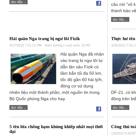
đọc tiếp ...
câu nói "vũ k
thành bảo vệ
đọc tiếp ...
Hải quân Nga trang bị ngư lôi Fizik
Thực hư tên
4/17/2015 7:21:12 PM
Nam Xương | Lượt xem: 11740
3/26/2012 7:01:
Hải quân Nga đã nhận
vào trang bị ngư lôi tự
dẫn lặn sâu Fizik có
tầm bắn tối đa 50 km,
tốc độ gần 60 hải lý/h,
động cơ sử dụng
nhiên liệu một thành phần, một nguồn tin trong
DF-21, có kh
Bộ Quốc phòng Nga cho hay.
động trên bi
đọc tiếp ...
đọc tiếp ...
5 tên lửa chống hạm khủng khiếp nhất mọi thời
Công thủ toa
đại
1/9/2012 6:43:0