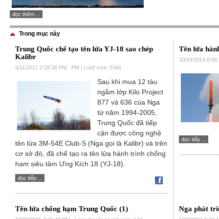
đọc thêm ...
Trong mục này
Trung Quốc chế tạo tên lửa YJ-18 sao chép
Tên lửa hàn
Kalibr
10/24/2014 8:06
5/11/2017 2:28:38 PM
PM | Lượt xem: 5346
Sau khi mua 12 tàu
ngầm lớp Kilo Project
877 và 636 của Nga
từ năm 1994-2005,
Trung Quốc đã tiếp
cận được công nghệ
đọc tiếp ...
tên lửa 3M-54E Club-S (Nga gọi là Kalibr) và trên
cơ sở đó, đã chế tạo ra tên lửa hành trình chống
hạm siêu tâm Ưng Kích 18 (YJ-18).
đọc tiếp ...
Tên lửa chống hạm Trung Quốc (1)
Nga phát tr