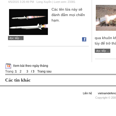
4/5/2015 3:26:49 PM
Long Xuyên | Lượt xem: 23381
Các tên lửa này sẽ
đánh đắm mọi chiến
hạm.
qua khuôn k
đọc tiếp ...
túy để trở th
đọc tiếp ...
Xem bài theo ngày tháng
Trang :
1
2
3
/ 3
Trang sau
Các tin khác
Liên hệ
vietnamdefe
Copyright © 200