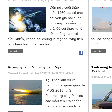
12/22/2015 4:31:49 PM
Long Xuyên | Lượt xem: 140
10/2/2013 8:23:
Đến nửa cuối thập
niên 1960, đa số các
chuyên gia hải quân
phương Tây vẫn có
thái độ coi thường tên
lửa chống hạm có
điều khiển, không coi chúng là một phương tiện
tàu cỡ nòng 
tác chiến hiệu quả trên biển.
tính”.
đọc tiếp ...
đọc tiếp ...
Ác mộng tên lửa chống hạm Nga
Tính năng t
Yakhont
7/9/2015 6:39:22 PM
Nam Xương | Lượt xem: 15678
5/19/2013 9:19:
Tại Triển lãm vũ khí
trang bị hải quân quốc tế
IMDS-2015 tại St.
Petersburg có giới thiệu
các mẫu tên lửa chống
hạm đáng sợ của Nga.