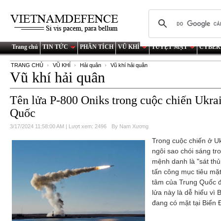
Trang chủ
TIN TỨC
PHÂN TÍCH
VŨ KHÍ
TUYỆT MẬT
CYBER
TRANG CHỦ
VŨ KHÍ
Hải quân
Vũ khí hải quân
Vũ khí hải quân
Tên lửa P-800 Oniks trong cuộc chiến Ukra
Quốc
3/17/2024 11:58:00 AM | Lượt xem: 2496
By Nam Xương
Trong cuộc chiến ở Uk
ngôi sao chói sáng tr
mệnh danh là "sát thủ
tấn công mục tiêu mặ
tâm của Trung Quốc đố
lửa này là dễ hiểu vì 
đang có mặt tại Biển 