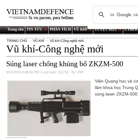
Trang chủ
TIN TỨC
PHÂN TÍCH
VŨ KHÍ
TUYỆT MẬT
CYBER
TRANG CHỦ
VŨ KHÍ
Vũ khí-Công nghệ mới
Vũ khí-Công nghệ mới
Súng laser chống khủng bố ZKZM-500
9/21/2018 8:48:00 PM | Lượt xem: 111716
By VNH
Viện Quang học và cơ
lâm khoa học Trung Qu
súng laser ZKZM-500,