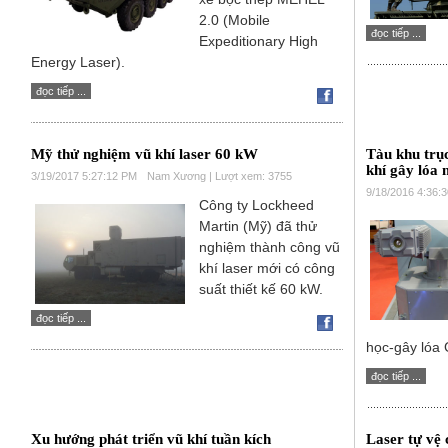
2.0 (Mobile
đọc tiếp ...
Expeditionary High
Energy Laser).
đọc tiếp ...
Mỹ thử nghiệm vũ khí laser 60 kW
Tàu khu trụ
khí gây lóa 
3/19/2017 5:27:12 PM
Nam Xương | Lượt xem: 3755
9/18/2016 4:36:
Công ty Lockheed
Martin (Mỹ) đã thử
nghiệm thành công vũ
khí laser mới có công
suất thiết kế 60 kW.
đọc tiếp ...
học-gây lóa 
đọc tiếp ...
Xu hướng phát triển vũ khí tuần kích
Laser tự vệ