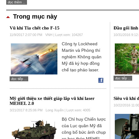
đọc thêm ...
Trong mục này
Vũ khí Tia chết cho F-15
Đầu gối lín
11/9/2017 2:07:00 PM
VNH | Lượt xem: 104267
10/31/2016 9:12
Công ty Lockheed
Martin và Phòng thí
nghiệm Không quân
Mỹ đã ký hợp đồng
chế tạo pháo laser.
đọc tiếp ...
đọc tiếp ...
Mỹ giới thiệu xe thiết giáp lắp vũ khí laser
Siêu vũ khí 
MEHEL 2.0
10/22/2016 11:0
3/21/2017 8:25:06 PM
Long Xuyên | Lượt xem: 4005
Bộ Chỉ huy Chiến lược
của Lục quân Mỹ đã
công bố bức ảnh chụp
xe bọc thép MEHEL