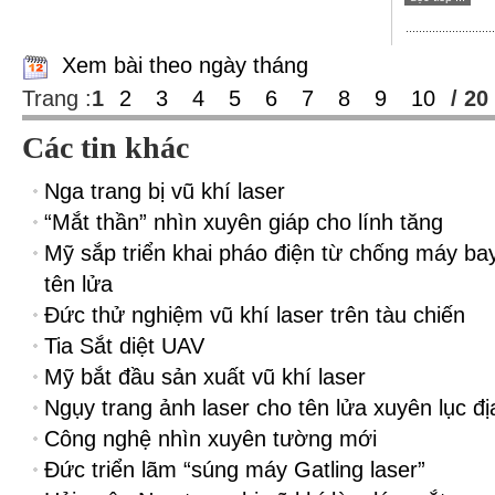
Xem bài theo ngày tháng
Trang :
1
2
3
4
5
6
7
8
9
10
/ 20
Các tin khác
Nga trang bị vũ khí laser
“Mắt thần” nhìn xuyên giáp cho lính tăng
Mỹ sắp triển khai pháo điện từ chống máy ba
tên lửa
Đức thử nghiệm vũ khí laser trên tàu chiến
Tia Sắt diệt UAV
Mỹ bắt đầu sản xuất vũ khí laser
Ngụy trang ảnh laser cho tên lửa xuyên lục đị
Công nghệ nhìn xuyên tường mới
Đức triển lãm “súng máy Gatling laser”