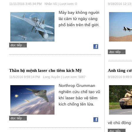
11/11/2016 3:45:34 PM
Nhân Vũ | Lượt xem: 0
9/18/2016 12:13
Máy bay không người
lái cảm tử ngày càng
phổ biến trên thế giới.
đọc tiếp ...
đọc tiếp ...
Thần hộ mệnh laser cho tiêm kích Mỹ
Anh tăng cư
11/5/2016 9:59:14 PM
Long Xuyên | Lượt xem: 5087
9/18/2016 9:49:
Northrop Grumman
nghiên cứu chế tạo vũ
khí laser bảo vệ tiêm
kích chống tên lửa.
đọc tiếp ...
vệ chủ động
đọc tiếp ...