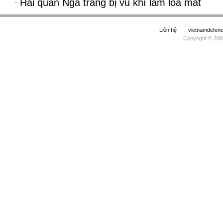
Hải quân Nga trang bị vũ khí làm lóa mắt
Liên hệ
vietnamdefe
Copyright © 200