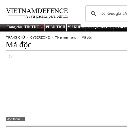
Trang chủ
TIN TỨC
PHÂN TÍCH
VŨ KHÍ
TUYỆT MẬT
CYBER
TRANG CHỦ
CYBERZONE
Tội phạm mạng
Mã độc
Mã độc
By
đọc thêm ...