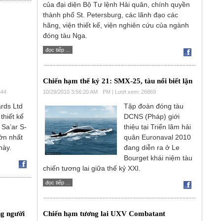
của đại diện Bộ Tư lệnh Hải quân, chính quyền
thành phố St. Petersburg, các lãnh đạo các
hãng, viện thiết kế, viện nghiên cứu của ngành
đóng tàu Nga.
đọc tiếp ...
Chiến hạm thế kỷ 21: SMX-25, tàu nổi biết lặn
644
10/29/2010 3:56:20 AM
PM | Lượt xem: 26869
ards Ltd
Tập đoàn đóng tàu
 thiết kế
DCNS (Pháp) giới
 Sa’ar S-
thiệu tại Triển lãm hải
lớn nhất
quân Euronaval 2010
này.
đang diễn ra ở Le
Bourget khái niệm tàu
chiến tương lai giữa thế kỷ XXI.
đọc tiếp ...
ng người
Chiến hạm tương lai UXV Combatant