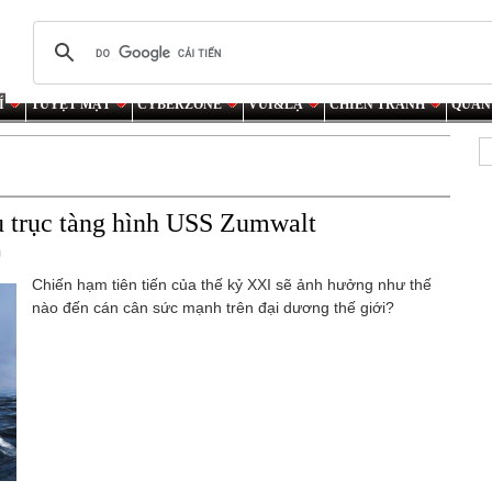
Í
TUYỆT MẬT
CYBERZONE
VUI&LẠ
CHIẾN TRANH
QUÂN
 trục tàng hình USS Zumwalt
ũ
Chiến hạm tiên tiến của thế kỷ XXI sẽ ảnh hưởng như thế
nào đến cán cân sức mạnh trên đại dương thế giới?