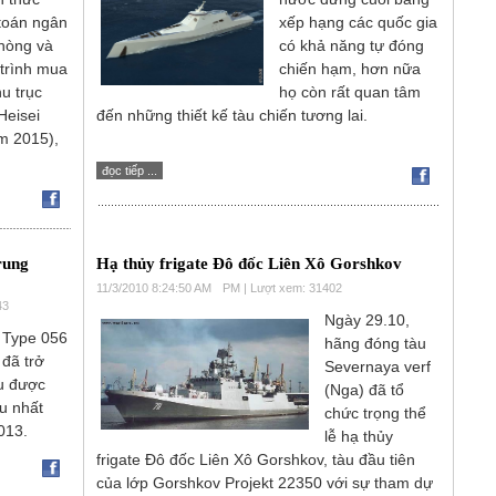
toán ngân
xếp hạng các quốc gia
hòng và
có khả năng tự đóng
 trình mua
chiến hạm, hơn nữa
u trục
họ còn rất quan tâm
Heisei
đến những thiết kế tàu chiến tương lai.
ăm 2015),
đọc tiếp ...
rung
Hạ thủy frigate Đô đốc Liên Xô Gorshkov
11/3/2010 8:24:50 AM
PM | Lượt xem: 31402
43
Ngày 29.10,
p Type 056
hãng đóng tàu
đã trở
Severnaya verf
àu được
(Nga) đã tổ
ều nhất
chức trọng thể
013.
lễ hạ thủy
frigate Đô đốc Liên Xô Gorshkov, tàu đầu tiên
của lớp Gorshkov Projekt 22350 với sự tham dự