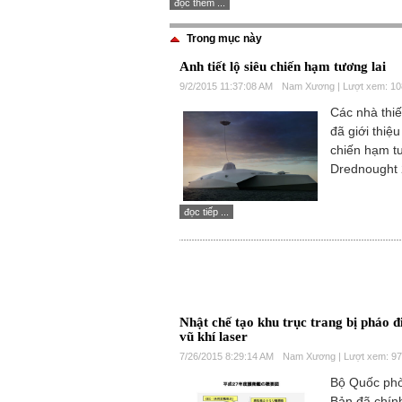
đọc thêm ...
Trong mục này
Anh tiết lộ siêu chiến hạm tương lai
9/2/2015 11:37:08 AM
Nam Xương | Lượt xem: 1
Các nhà thiế
đã giới thiệu
chiến hạm tư
Drednought 
đọc tiếp ...
Nhật chế tạo khu trục trang bị pháo đ
vũ khí laser
7/26/2015 8:29:14 AM
Nam Xương | Lượt xem: 9
Bộ Quốc ph
Bản đã chín