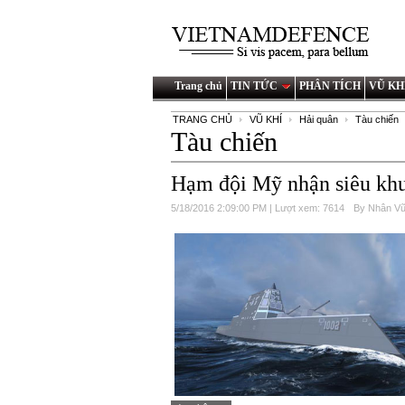
Trang chủ
TIN TỨC
PHÂN TÍCH
VŨ KH
TRANG CHỦ
VŨ KHÍ
Hải quân
Tàu chiến
Tàu chiến
Hạm đội Mỹ nhận siêu khu
5/18/2016 2:09:00 PM | Lượt xem: 7614
By Nhân V