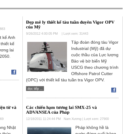
Đẹp mê ly thiết kế tàu tuần duyên Vigor OPV
của Mỹ
0883
9/26/2012 4:00:05 PM
| Lượt xem: 31443
t kế Anh
Tập đoàn đóng tàu Vigor
 thiết kế
Industrial (Mỹ) đã dự
ơng lai
cuộc thầu của Lực lượng
2050.
Bảo vệ bờ biển Mỹ
USCG theo chương trình
Offshore Patrol Cutter
(OPC) với thiết kế tàu tuần tra Vigor OPV.
đọc tiếp ...
iện từ và
Các chiến hạm tương lai SMX-25 và
ADVANSEA của Pháp
769
12/18/2011 11:24:44 PM
Nam Xương | Lượt xem: 27900
òng Nhật
Pháp không hề là
h thức
nước đứng cuối bảng