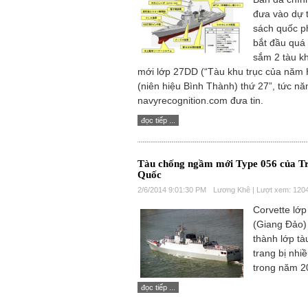
đưa vào dự 
sách quốc p
bắt đầu quá
sắm 2 tàu kh
mới lớp 27DD (“Tàu khu trục của năm 
(niên hiệu Bình Thành) thứ 27”, tức n
navyrecognition.com đưa tin.
đọc tiếp ...
Tàu chống ngầm mới Type 056 của T
Quốc
2/6/2014 9:01:30 PM
Lương Khê | Lượt xem: 120
Corvette lớ
(Giang Đảo) 
thành lớp t
trang bị nhi
trong năm 2
đọc tiếp ...