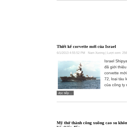
Thiết kế corvette mới của Israel
6/1/2013 4:55:52 PM
Nam Xương | Lượt xem: 25
Israel Shipy
đã giới thiệu
corvette mới
72, loại tàu 
của công ty 
đọc tiếp ...
Mỹ thử thành công xuồng cao su khô