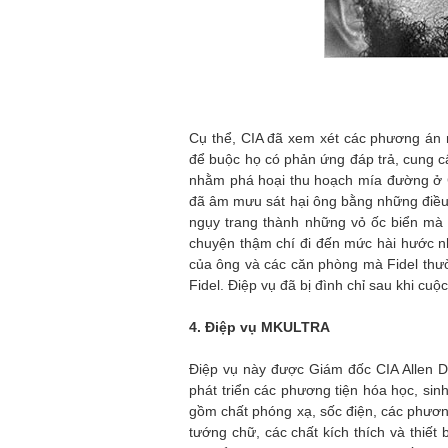
Cụ thể, CIA đã xem xét các phương án 
để buộc họ có phản ứng đáp trả, cung cấ
nhằm phá hoại thu hoạch mía đường ở C
đã âm mưu sát hại ông bằng những điều
ngụy trang thành những vỏ ốc biển mà l
chuyện thậm chí đi đến mức hài hước 
của ông và các căn phòng mà Fidel thườ
Fidel. Điệp vụ đã bị đình chỉ sau khi cu
4. Điệp vụ MKULTRA
Điệp vụ này được Giám đốc CIA Allen D
phát triển các phương tiện hóa học, si
gồm chất phóng xạ, sốc điện, các phương
tướng chữ, các chất kích thích và thiết