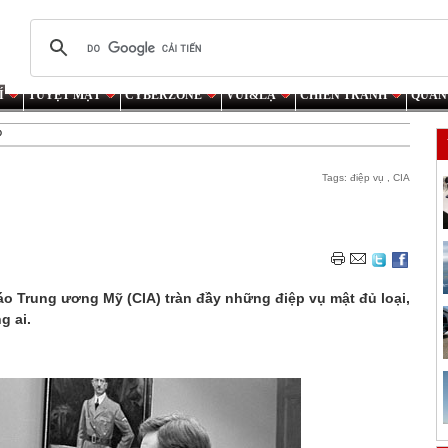
Í
TUYỆT MẬT
CYBERZONE
VUI&LẠ
CHIẾN TRANH
QUÂN
o
Tags:
điệp vụ
,
CIA
áo Trung ương Mỹ (CIA) tràn đầy những điệp vụ mật đủ loại,
g ai.