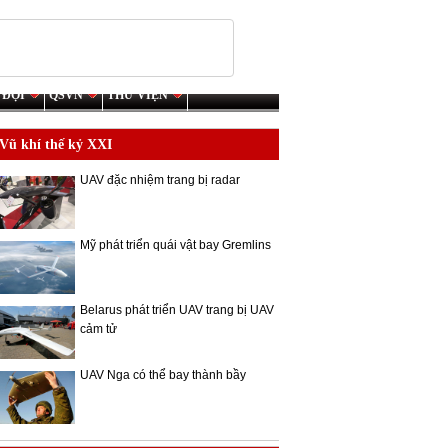
 ĐỘI
QSVN
THƯ VIỆN
Vũ khí thế kỷ XXI
UAV đặc nhiệm trang bị radar
Mỹ phát triển quái vật bay Gremlins
Belarus phát triển UAV trang bị UAV
cảm tử
UAV Nga có thể bay thành bầy