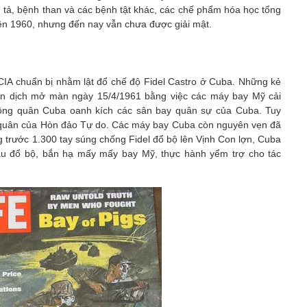
 tả, bệnh than và các bệnh tật khác, các chế phẩm hóa học tổng
niên 1960, nhưng đến nay vẫn chưa được giải mật.
 CIA chuẩn bị nhằm lật đổ chế độ Fidel Castro ở Cuba. Những kẻ
iến dịch mở màn ngày 15/4/1961 bằng việc các máy bay Mỹ cải
ng quân Cuba oanh kích các sân bay quân sự của Cuba. Tuy
ng quân của Hòn đảo Tự do. Các máy bay Cuba còn nguyên vẹn đã
ng trước 1.300 tay súng chống Fidel đổ bộ lên Vịnh Con lợn, Cuba
àu đổ bộ, bắn hạ mấy mấy bay Mỹ, thực hành yểm trợ cho tác