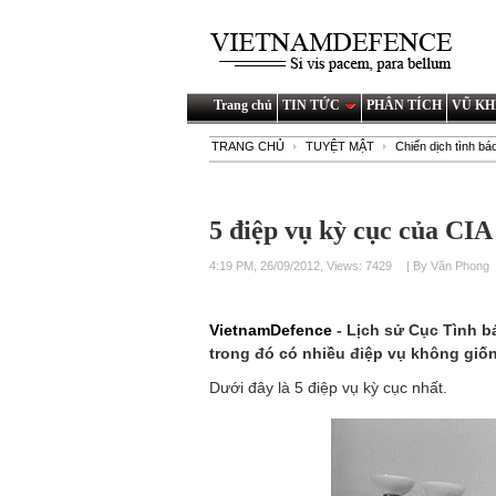
Trang chủ
TIN TỨC
PHÂN TÍCH
VŨ KH
TRANG CHỦ
TUYỆT MẬT
Chiến dịch tình bá
5 điệp vụ kỳ cục của CIA
4:19 PM, 26/09/2012, Views: 7429
| By Văn Phong
VietnamDefence
- Lịch sử Cục Tình b
trong đó có nhiều điệp vụ không giốn
Dưới đây là 5 điệp vụ kỳ cục nhất.