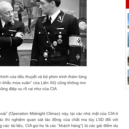
 chính của tiểu thuyết và bộ phim trinh thám lừng
h khắc mùa xuân” của Liên Xô) cũng không mơ
hững điệp vụ rồ rại như của CIA
ái” (Operation Midnight Climax) này, tại các nhà mật của CIA ở
các thí nghiệm quan sát tác động của chất ma túy LSD đối với
các tài liệu, CIA gọi họ là các “khách hàng”) bị các gái điếm dụ