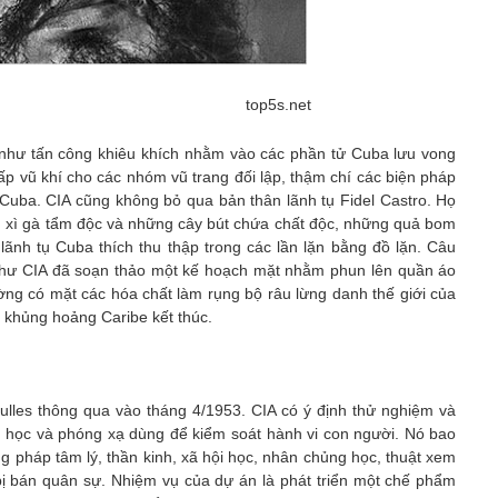
top5s.net
như tấn công khiêu khích nhằm vào các phần tử Cuba lưu vong
p vũ khí cho các nhóm vũ trang đối lập, thậm chí các biện pháp
uba. CIA cũng không bỏ qua bản thân lãnh tụ Fidel Castro. Họ
 xì gà tẩm độc và những cây bút chứa chất độc, những quả bom
ãnh tụ Cuba thích thu thập trong các lần lặn bằng đồ lặn. Câu
như CIA đã soạn thảo một kế hoạch mặt nhằm phun lên quần áo
ng có mặt các hóa chất làm rụng bộ râu lừng danh thế giới của
ộc khủng hoảng Caribe kết thúc.
ulles thông qua vào tháng 4/1953. CIA có ý định thử nghiệm và
nh học và phóng xạ dùng để kiểm soát hành vi con người. Nó bao
 pháp tâm lý, thần kinh, xã hội học, nhân chủng học, thuật xem
 bị bán quân sự. Nhiệm vụ của dự án là phát triển một chế phẩm