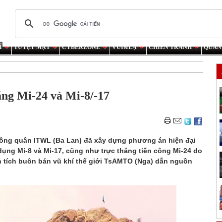
Í
TUYỆT MẬT
CYBERZONE
VUI&LẠ
CHIẾN TRANH
QUÂN
ăng Mi-24 và Mi-8/-17
ông quân ITWL (Ba Lan) đã xây dựng phương án hiện đại
dụng Mi-8 và Mi-17, cũng như trực thăng tiến công Mi-24 do
n tích buôn bán vũ khí thế giới TsAMTO (Nga) dẫn nguồn