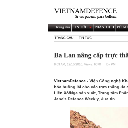
Trang chủ
TIN TỨC
PHÂN TÍCH
VŨ KH
TRANG CHỦ
TIN TỨC
Ba Lan nâng cấp trực th
8:09 AM, 19/10/2010, Views: 6370
| By PM
VietnamDefence
- Viện Công nghệ Kh
hóa buồng lái cho các trực thăng đa 
Liên Xô/Nga sản xuất, Trung tâm Phâ
Jane's Defence Weekly, đưa tin.