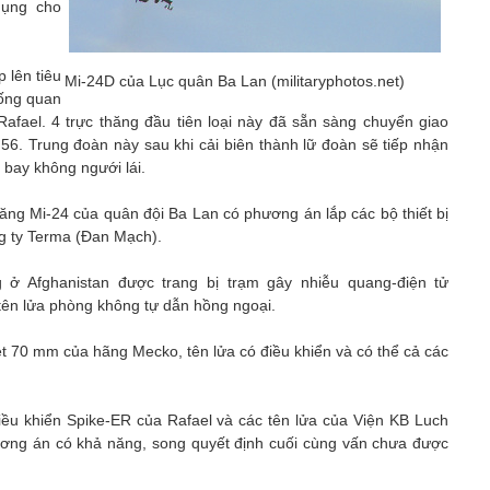
dụng cho
 lên tiêu
Mi-24D của Lục quân Ba Lan (militaryphotos.net)
hống quan
Rafael. 4 trực thăng đầu tiên loại này đã sẵn sàng chuyển giao
56. Trung đoàn này sau khi cải biên thành lữ đoàn sẽ tiếp nhận
 bay không ngưới lái.
ăng Mi-24 của quân đội Ba Lan có phương án lắp các bộ thiết bị
g ty Terma (Đan Mạch).
ở Afghanistan được trang bị trạm gây nhiễu quang-điện tử
tên lửa phòng không tự dẫn hồng ngoại.
t 70 mm của hãng Mecko, tên lửa có điều khiển và có thể cả các
iều khiển Spike-ER của Rafael và các tên lửa của Viện KB Luch
ơng án có khả năng, song quyết định cuối cùng vấn chưa được