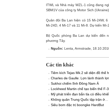
ITWL và Nhà máy WZL-1 cũng đang ngh
SBM1V của công ty Motor Sich (Ukraine)
Quân đội Ba Lan hiện có 15 Mi-24W, 6 
Mi-24D, 4 Mi-17 và 11 Mi-8. Dự kiến M
Bộ Quốc phòng Ba Lan dự kiến đến n
phương Tây.
Nguồn:
Lenta, Armstrade, 18.10.201
Các tin khác
Tiêm kích Tejas Mk.2 sẽ diện đồ thế 
Charles de Gaulle: Lợn lành thành lợ
Sukhoi chiếm lĩnh Đông Nam Á
Lockheed Martin chế tạo biến thể F-3
Mỹ phát triển đạn bắn tỉa có điều kh
Không quân Trung Quốc tập trận ở… 
Siêu bom đặc trị boongke HardBut