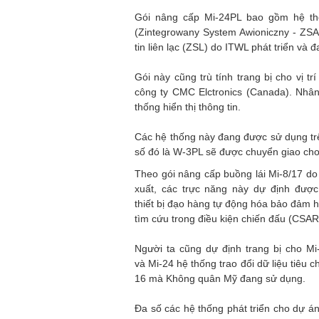
Gói nâng cấp Mi-24PL bao gồm hệ thố
(Zintegrowany System Awioniczny - ZSA
tin liên lạc (ZSL) do ITWL phát triển và
Gói này cũng trù tính trang bị cho vị t
công ty CMC Elctronics (Canada). Nhân
thống hiển thị thông tin.
Các hệ thống này đang được sử dụng trê
số đó là W-3PL sẽ được chuyển giao cho 
Theo gói nâng cấp buồng lái Mi-8/17 d
xuất, các trực năng này dự định được
thiết bị đạo hàng tự động hóa bảo đảm 
tìm cứu trong điều kiện chiến đấu (CSAR
Người ta cũng dự định trang bị cho Mi
và Mi-24 hệ thống trao đổi dữ liệu tiêu c
16 mà Không quân Mỹ đang sử dụng.
Đa số các hệ thống phát triển cho dự á