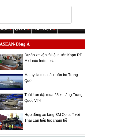
 ĐỘI
QSVN
THƯ VIỆN
ASEAN-Đông Á
Dự án xe vận tải lội nước Kapa RD
Mk I của Indonesia
Malaysia mua tàu tuần tra Trung
Quốc
Thái Lan đặt mua 28 xe tăng Trung
Quốc VT4
Hợp đồng xe tăng BM Oplot-T với
Thái Lan tiếp tục chậm trễ