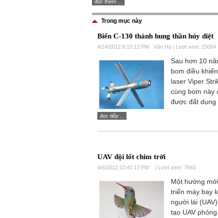
đọc thêm ...
Trong mục này
Biến C-130 thành hung thần hủy diệt
4/24/2012 8:13:12 PM
Vân Hà | Lượt xem: 23094
Sau hơn 10 nă
bom điều khiể
laser Viper Stri
cùng bom này 
được đất dụng 
đọc tiếp ...
UAV đội lốt chim trời
4/6/2012 10:41:17 PM
| Lượt xem: 7940
Một hướng mới
triển máy bay 
người lái (UAV)
tạo UAV phỏng