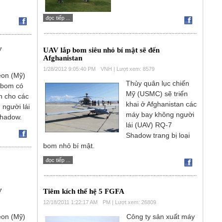
đọc tiếp ...
V
UAV lắp bom siêu nhỏ bí mật sẽ đến
Afghanistan
1/28/2012 9:05:40 PM
VNH | Lượt xem: 8579
eon (Mỹ)
Thủy quân lục chiến
 bom có
Mỹ (USMC) sẽ triển
h cho các
khai ở Afghanistan các
người lái
máy bay không người
Shadow.
lái (UAV) RQ-7
Shadow trang bị loại
bom nhỏ bí mật.
đọc tiếp ...
V
Tiêm kích thế hệ 5 FGFA
12/18/2011 1:22:17 AM
PM | Lượt xem: 26809
eon (Mỹ)
Công ty sản xuất máy