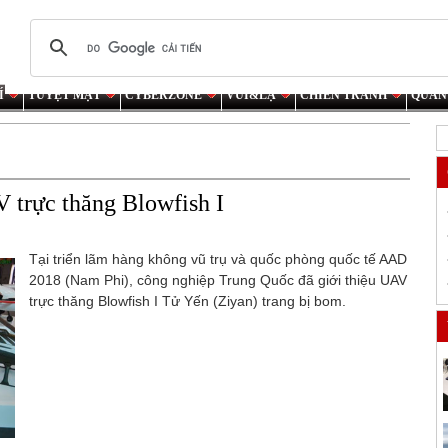
Í
TUYỆT MẬT
CYBERZONE
VUI&LẠ
CHIẾN TRANH
QUÂN
 trực thăng Blowfish I
Tại triển lãm hàng không vũ trụ và quốc phòng quốc tế AAD
2018 (Nam Phi), công nghiệp Trung Quốc đã giới thiệu UAV
trực thăng Blowfish I Tử Yến (Ziyan) trang bị bom.