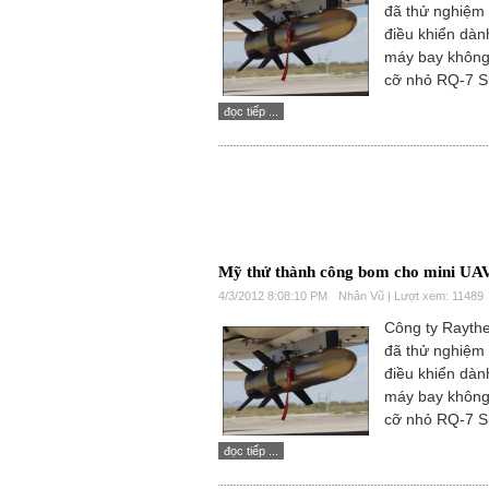
đã thử nghiệm
điều khiển dàn
máy bay không 
cỡ nhỏ RQ-7 
đọc tiếp ...
Mỹ thử thành công bom cho mini UA
4/3/2012 8:08:10 PM
Nhân Vũ | Lượt xem: 11489
Công ty Rayth
đã thử nghiệm
điều khiển dàn
máy bay không 
cỡ nhỏ RQ-7 
đọc tiếp ...