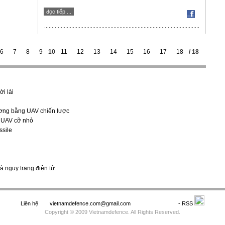
đọc tiếp ...
6
7
8
9
10
11
12
13
14
15
16
17
18
/ 18
i lái
ương bằng UAV chiến lược
 UAV cỡ nhỏ
ssile
à ngụy trang điện tử
Liên hệ
vietnamdefence.com@gmail.com
Saodo.net
- RSS
Copyright © 2009 Vietnamdefence. All Rights Reserved.