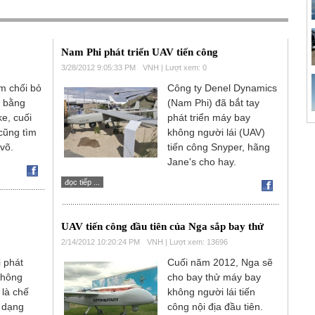
Nam Phi phát triển UAV tiến công
3/28/2012 9:05:33 PM
VNH | Lượt xem: 0
m chối bỏ
Công ty Denel Dynamics
n bằng
(Nam Phi) đã bắt tay
ke, cuối
phát triển máy bay
cũng tìm
không người lái (UAV)
võ.
tiến công Snyper, hãng
Jane's cho hay.
đọc tiếp ...
UAV tiến công đầu tiên của Nga sắp bay thử
2/14/2012 10:20:24 PM
VNH | Lượt xem: 13696
 phát
Cuối năm 2012, Nga sẽ
không
cho bay thử máy bay
 là chế
không người lái tiến
 dạng
công nội địa đầu tiên.