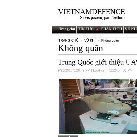
Trang chủ
TIN TỨC
PHÂN TÍCH
VŨ KH
TRANG CHỦ
VŨ KHÍ
Không quân
Không quân
Trung Quốc giới thiệu UAV
9/25/2018 5:26:49 PM | Lượt xem: 111245
By PM