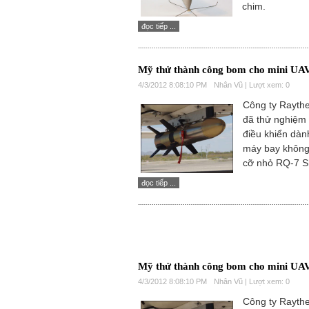
chim.
đọc tiếp ...
Mỹ thử thành công bom cho mini UA
4/3/2012 8:08:10 PM
Nhân Vũ | Lượt xem: 0
Công ty Rayth
đã thử nghiệm
điều khiển dàn
máy bay không 
cỡ nhỏ RQ-7 
đọc tiếp ...
Mỹ thử thành công bom cho mini UA
4/3/2012 8:08:10 PM
Nhân Vũ | Lượt xem: 0
Công ty Rayth