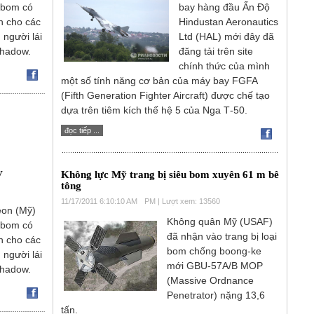
 bom có
bay hàng đầu Ấn Độ
h cho các
Hindustan Aeronautics
người lái
Ltd (HAL) mới đây đã
Shadow.
đăng tải trên site
chính thức của mình
một số tính năng cơ bản của máy bay FGFA
(Fifth Generation Fighter Aircraft) được chế tạo
dựa trên tiêm kích thế hệ 5 của Nga Т-50.
đọc tiếp ...
V
Không lực Mỹ trang bị siêu bom xuyên 61 m bê
tông
11/17/2011 6:10:10 AM
PM | Lượt xem: 13560
eon (Mỹ)
Không quân Mỹ (USAF)
 bom có
đã nhận vào trang bị loại
h cho các
bom chống boong-ke
người lái
mới GBU-57A/B MOP
Shadow.
(Massive Ordnance
Penetrator) nặng 13,6
tấn.