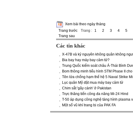
Xem bài theo ngày tháng
Trang trước
Trang :
1
2
3
4
5
Trang sau
Các tin khác
X-47B và kỷ nguyên không quân không ngườ
Bia bay hay máy bay cảm tử?
Trung Quốc kiểm soát châu Á-Thái Bình D
Bom thông minh tiểu hình STM Phase II cho
Tên lửa chống hạm thế hệ 5 Naval Strike Mi
Lục quân Mỹ đặt mua máy bay cảm tử
Chim sắt 'gãy cánh' ở Pakistan
Trực thăng tiến công đa năng Mi-24 Hind
T-50 áp dụng công nghệ tàng hình plasma v
Một số vũ khí trang bị của PAK FA