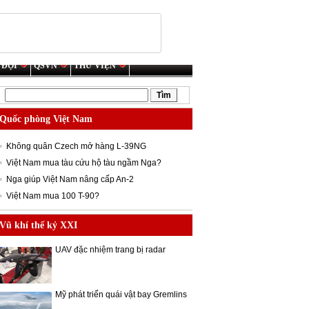
 ĐỘI
QSVN
THƯ VIỆN
Quốc phòng Việt Nam
Không quân Czech mở hàng L-39NG
Việt Nam mua tàu cứu hộ tàu ngầm Nga?
Nga giúp Việt Nam nâng cấp An-2
Việt Nam mua 100 T-90?
Vũ khí thế kỷ XXI
UAV đặc nhiệm trang bị radar
Mỹ phát triển quái vật bay Gremlins