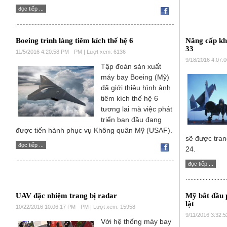
đọc tiếp ...
Boeing trình làng tiêm kích thế hệ 6
Nâng cấp kh
33
11/5/2016 4:20:58 PM
PM | Lượt xem: 6136
9/18/2016 4:07:
Tập đoàn sản xuất
máy bay Boeing (Mỹ)
đã giới thiệu hình ảnh
tiêm kích thế hệ 6
tương lai mà việc phát
triển ban đầu đang
được tiến hành phục vụ Không quân Mỹ (USAF).
sẽ được tran
đọc tiếp ...
24.
đọc tiếp ...
UAV đặc nhiệm trang bị radar
Mỹ bắt đầu 
lật
10/22/2016 10:06:17 PM
PM | Lượt xem: 15958
9/11/2016 3:32:
Với hệ thống máy bay