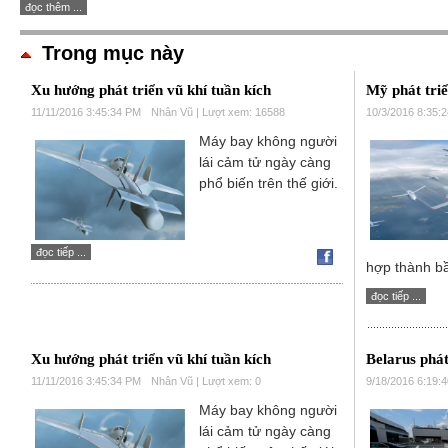
đọc thêm ...
Trong mục này
Xu hướng phát triển vũ khí tuần kích
Mỹ phát tri
11/11/2016 3:45:34 PM
Nhân Vũ | Lượt xem: 16588
10/3/2016 8:35:
Máy bay không người
lái cảm tử ngày càng
phổ biến trên thế giới.
đọc tiếp ...
hợp thành bầ
đọc tiếp ...
Xu hướng phát triển vũ khí tuần kích
Belarus phá
11/11/2016 3:45:34 PM
Nhân Vũ | Lượt xem: 0
9/18/2016 6:19:
Máy bay không người
lái cảm tử ngày càng