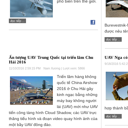
phổ biến trên thế giới.
đọc tiếp ...
Burevestnik
được nêu tê
đọc tiếp ...
Ấn tượng UAV Trung Quốc tại triển lãm Chu
UAV Nga có 
Hải 2016
9/18/2016 5:42:
11/10/2016 2:59:15 PM
Nam Xương | Lượt xem: 5866
Triển lãm hàng không
quốc tế China Airshow
2016 ở Chu Hải gây
kinh ngạc bằng những
máy bay không người
lái (UAV) mới như UAV
hợp thành bầ
tiến công tàng hình Cloud Shadow, các UAV trực
đọc tiếp ...
thăng tiểu hình và đoạn video quay hình ảnh của
một bầy UAV đông đảo.