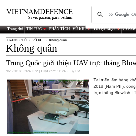
Trang chủ
TIN TỨC
PHÂN TÍCH
VŨ KHÍ
TUYỆT MẬT
CYBER
TRANG CHỦ
VŨ KHÍ
Không quân
Không quân
Trung Quốc giới thiệu UAV trực thăng Blow
9/25/2018 5:26:49 PM | Lượt xem: 111246
By PM
Tại triển lãm hàng kh
2018 (Nam Phi), công
trực thăng Blowfish I 