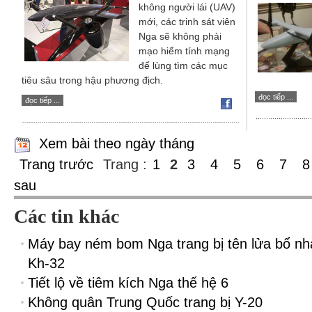
không người lái (UAV)
mới, các trinh sát viên
Nga sẽ không phải
mạo hiểm tính mạng
để lùng tìm các mục
tiêu sâu trong hậu phương địch.
đọc tiếp ...
đọc tiếp ...
Xem bài theo ngày tháng
Trang trước
Trang :
1
2
3
4
5
6
7
8
sau
Các tin khác
Máy bay ném bom Nga trang bị tên lửa bổ nh
Kh-32
Tiết lộ về tiêm kích Nga thế hệ 6
Không quân Trung Quốc trang bị Y-20