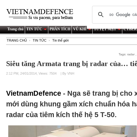
Trang chủ
TIN TỨC
PHÂN TÍCH
VŨ KHÍ
TUYỆT MẬT
CYBER
TRANG CHỦ
TIN TỨC
Tin thế giới
Tags:
radar
Siêu tăng Armata trang bị radar của… ti
2:12 PM, 24/01/2014, Views: 7504
| By VNH
VietnamDefence
- Nga sẽ trang bị cho x
mới dùng khung gầm xích chuẩn hóa 
radar của tiêm kích thế hệ 5 T-50.