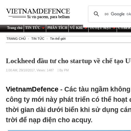
Trang chủ
TIN TỨC
PHÂN TÍCH
VŨ KHÍ
TUYỆT MẬT
CYBER
TRANG CHỦ
TIN TỨC
Tin thế giới
Lockheed đầu tư cho startup về chế tạo 
1:00 AM, 29/10/2017, Views: 1487
| By PM
VietnamDefence
- Các tàu ngầm không 
công ty mới này phát triển có thể hoạt
thời gian dài dưới biển khi sử dụng c
trời để nạp điện cho acquy.