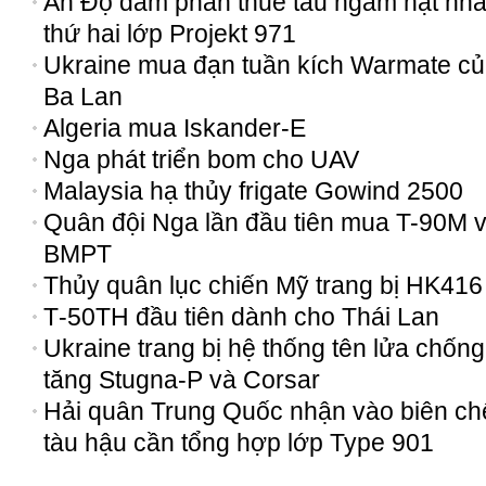
Ấn Độ đàm phán thuê tàu ngầm hạt nh
thứ hai lớp Projekt 971
Ukraine mua đạn tuần kích Warmate c
Ba Lan
Algeria mua Iskander-E
Nga phát triển bom cho UAV
Malaysia hạ thủy frigate Gowind 2500
Quân đội Nga lần đầu tiên mua T-90M 
BMPT
Thủy quân lục chiến Mỹ trang bị НK416
Т-50ТН đầu tiên dành cho Thái Lan
Ukraine trang bị hệ thống tên lửa chống
tăng Stugna-P và Corsar
Hải quân Trung Quốc nhận vào biên ch
tàu hậu cần tổng hợp lớp Type 901