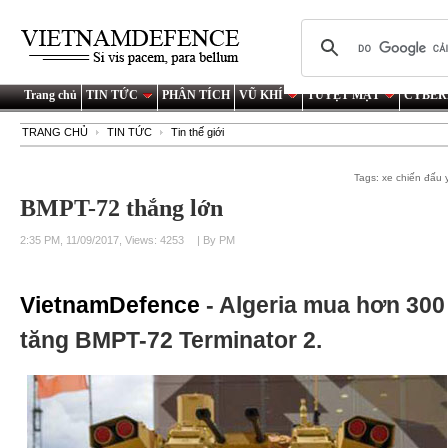
Trang chủ
TIN TỨC
PHÂN TÍCH
VŨ KHÍ
TUYỆT MẬT
CYBER
TRANG CHỦ
TIN TỨC
Tin thế giới
Tags:
xe chiến đấu 
BMPT-72 thắng lớn
2:35 PM, 11/09/2017, Views: 4253
| By PM
VietnamDefence
- Algeria mua hơn 300
tăng BMPT-72 Terminator 2.