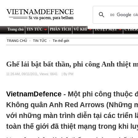
Trang chủ
TIN TỨC
PHÂN TÍCH
VŨ KHÍ
TUYỆT MẬT
CYBER
TRANG CHỦ
TIN TỨC
Tin thế giới
Ghế lái bật bất thần, phi công Anh thiệt 
11:26 AM, 09/11/2011, Views: 6641
| By PM
VietnamDefence
- Một phi công thuộc đ
Không quân Anh Red Arrows (Những mũi 
với những màn trình diễn tại các triể
toàn thế giới đã thiệt mạng trong khi lu