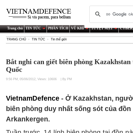
Trang chủ
TIN TỨC
PHÂN TÍCH
VŨ KHÍ
TUYỆT MẬT
CYBER
TRANG CHỦ
TIN TỨC
Tin thế giới
Bắt nghi can giết biên phòng Kazakhstan 
Quốc
9:56 PM, 05/06/2012, Views: 10606
| By PM
VietnamDefence
- Ở Kazakhstan, người 
biên phòng duy nhất sống sót của đồn
Arkankergen.
Tuần trước, 14 lính biên phòng tại đồn nà