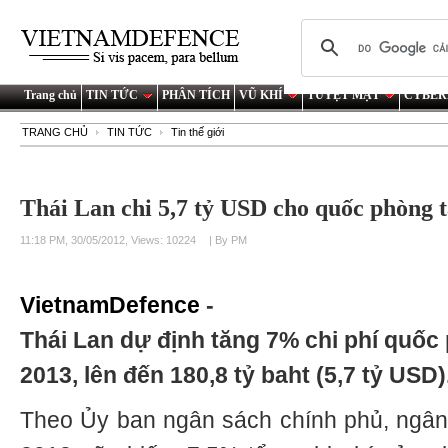
Trang chủ
TIN TỨC
PHÂN TÍCH
VŨ KHÍ
TUYỆT MẬT
CYBER
TRANG CHỦ
TIN TỨC
Tin thế giới
Thái Lan chi 5,7 tỷ USD cho quốc phòng t
11:18 PM, 30/05/2012, Views: 10224
| By PM
VietnamDefence
-
Thái Lan dự định tăng 7% chi phí quốc 
2013, lên đến 180,8 tỷ baht (5,7 tỷ USD)
Theo Ủy ban ngân sách chính phủ, ngân