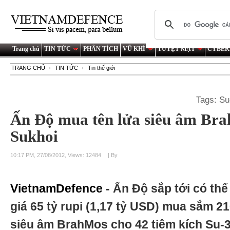
Trang chủ
TIN TỨC
PHÂN TÍCH
VŨ KHÍ
TUYỆT MẬT
CYBER
TRANG CHỦ
TIN TỨC
Tin thế giới
Tags:
Su
Ấn Độ mua tên lửa siêu âm Br
Sukhoi
10:17 PM, 27/08/2012, Views: 12484
| By
VietnamDefence
- Ấn Độ sắp tới có thể
giá 65 tỷ rupi (1,17 tỷ USD) mua sắm 21
siêu âm BrahMos cho 42 tiêm kích Su-