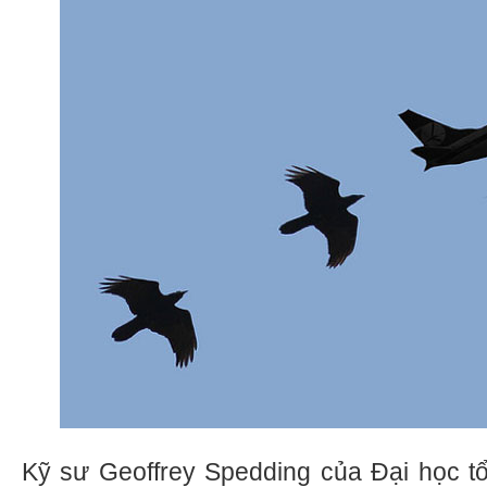
Kỹ sư Geoffrey Spedding của Đại học t