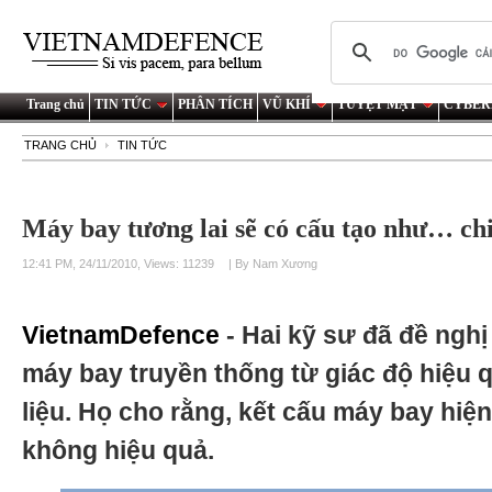
Trang chủ
TIN TỨC
PHÂN TÍCH
VŨ KHÍ
TUYỆT MẬT
CYBER
TRANG CHỦ
TIN TỨC
Máy bay tương lai sẽ có cấu tạo như… c
12:41 PM, 24/11/2010, Views: 11239
| By Nam Xương
VietnamDefence
- Hai kỹ sư đã đề nghị
máy bay truyền thống từ giác độ hiệu 
liệu. Họ cho rằng, kết cấu máy bay hiệ
không hiệu quả.