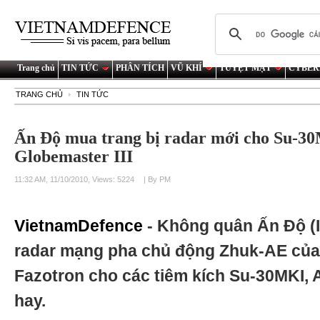
Trang chủ
TIN TỨC
PHÂN TÍCH
VŨ KHÍ
TUYỆT MẬT
CYBER
TRANG CHỦ
TIN TỨC
Ấn Độ mua trang bị radar mới cho Su-3
Globemaster III
11:32 AM, 11/10/2010, Views: 5224
| By PM
VietnamDefence
- Không quân Ấn Độ (I
radar mạng pha chủ động Zhuk-AE của
Fazotron cho các tiêm kích Su-30MKI, 
hay.