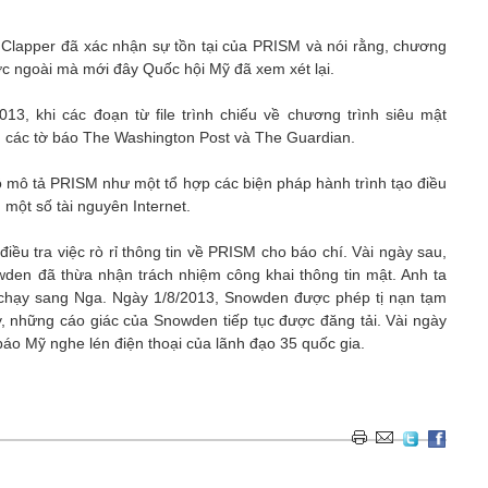
lapper đã xác nhận sự tồn tại của PRISM và nói rằng, chương
ước ngoài mà mới đây Quốc hội Mỹ đã xem xét lại.
13, khi các đoạn từ file trình chiếu về chương trình siêu mật
 các tờ báo The Washington Post và The Guardian.
t lộ mô tả PRISM như một tổ hợp các biện pháp hành trình tạo điều
 một số tài nguyên Internet.
iều tra việc rò rỉ thông tin về PRISM cho báo chí. Vài ngày sau,
en đã thừa nhận trách nhiệm công khai thông tin mật. Anh ta
 chạy sang Nga. Ngày 1/8/2013, Snowden được phép tị nạn tạm
y, những cáo giác của Snowden tiếp tục được đăng tải. Vài ngày
báo Mỹ nghe lén điện thoại của lãnh đạo 35 quốc gia.