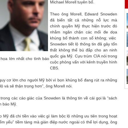
Michael Morell tuyên bố.
Theo ông Morell, Edward Snowden
đã biến tất cả những nỗ lực mà
chính quyền Mỹ thực hiện trước đó
nhằm ngăn chặn các mối đe dọa
khủng bố thành con số không; việc
Snowden tiết lộ thông tin đã gây tổn
thất không thể bù đắp cho an ninh
quốc gia Mỹ. Cựu trùm CIA nói trong
họa lớn nhất cho tình báo
cuộc phỏng vấn với kênh truyền hình
CBS.
uy cơ lớn cho người Mỹ bởi vì bọn khủng bố đang rút ra những
lộ và sẽ thận trọng hơn”, ông Morell nói.
trong các cáo giác của Snowden là thông tin về cái gọi là “sách
nh báo Mỹ.
o Mỹ đã chi tiền vào việc gì làm bộc lộ những ưu tiên trong hoạt
m yếu” tiềm tàng mà gián điệp nước ngoài có thể lợi dụng, ông