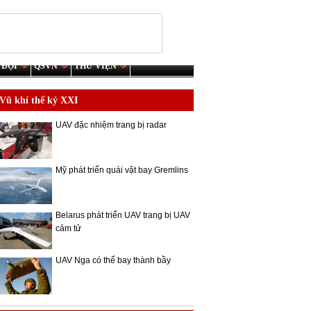
 ĐỘI
QSVN
THƯ VIỆN
Vũ khí thế kỷ XXI
UAV đặc nhiệm trang bị radar
Mỹ phát triển quái vật bay Gremlins
Belarus phát triển UAV trang bị UAV
cảm tử
UAV Nga có thể bay thành bầy