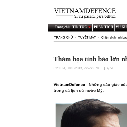
Trang chủ
TIN TỨC
PHÂN TÍCH
VŨ KH
TRANG CHỦ
TUYỆT MẬT
Chiến dịch tình bá
Thảm họa tình báo lớn nh
6:29 PM, 30/10/2013, Views: 8703
| By VP
VietnamDefence
- Những cáo giác của
trong cả lịch sử nước Mỹ.