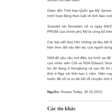
Morell cho biết thêm.
Giám đốc Tình báo Quốc gia Mỹ James C
trình hoạt động theo luật về tình báo n
Scandel với Snowden nổ ra ngày 6/6/20
PRISM của chính phủ Mỹ bị công bố trên
Các bài viết dựa trên những tài liệu tiế
kiện theo dõi sâu liên lạc của người dùng
NSA đã yêu cầu mở điều tra hình sự để đ
cựu nhân viên CIA và NSA Edward Snowd
lúc đó đang ở Hongkong và sau đó thì
thời ở Nga với thời hạn 1 năm. Hiện na
trước đã nổ ra vụ bê bối về chuyện tình 
Nguồn:
Russia Today, 26.10.2013.
Các tin khác