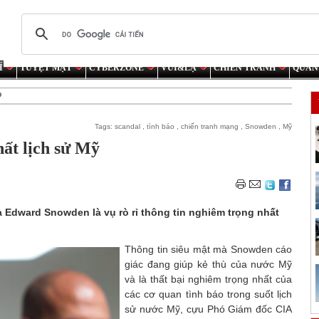
Í
TUYỆT MẬT
CYBERZONE
VUI&LẠ
CHIẾN TRANH
QUÂN
o
Tags:
scandal
,
tình báo
,
chiến tranh mạng
,
Snowden
,
Mỹ
ất lịch sử Mỹ
 Edward Snowden là vụ rò rỉ thông tin nghiêm trọng nhất
Thông tin siêu mật mà Snowden cáo
giác đang giúp kẻ thù của nước Mỹ
và là thất bại nghiêm trọng nhất của
các cơ quan tình báo trong suốt lịch
sử nước Mỹ, cựu Phó Giám đốc CIA