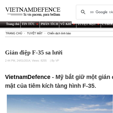
Trang chủ
TIN TỨC
PHÂN TÍCH
VŨ KHÍ
TUYỆT MẬT
CYBER
TRANG CHỦ
TUYỆT MẬT
Chiến dịch tình báo
Gián điệp F-35 sa lưới
2:44 PM, 24/01/2014, Views: 8255
| By VP
VietnamDefence
- Mỹ bắt giữ một gián 
mật của tiêm kích tàng hình F-35.