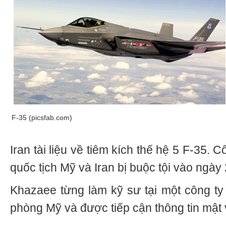
F-35 (picsfab.com)
Iran tài liệu về tiêm kích thế hệ 5 F-35
.
C
quốc
tịch
Mỹ
v
à
Iran
bị
buộc
tội
v
à
o
ng
à
y
Khazaee
từng
l
à
m
kỹ
s
ư
tại
một
c
ô
ng
ty
ph
ò
ng
Mỹ
v
à đư
ợc
tiếp
cận
th
ô
ng
tin
mật