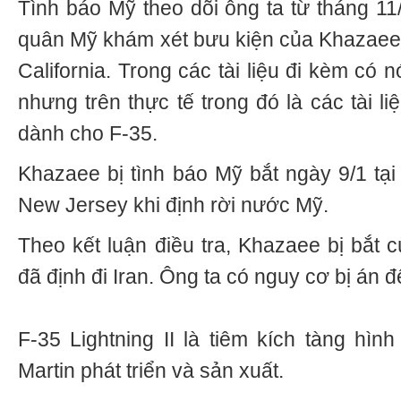
T
ì
nh
b
á
o
Mỹ
theo
d
õ
i
ô
ng
ta
từ
th
á
ng
11
qu
â
n
Mỹ
kh
á
m
x
é
t
b
ư
u
ki
ện
của
Khazae
California
.
Trong
c
á
c
t
à
i
liệu
đ
i
k
è
m
c
ó
n
nh
ư
ng
tr
ê
n
thực
tế
trong
đó
l
à
c
á
c
t
à
i
li
d
à
nh
cho
F
-35.
Khazaee bị tình báo Mỹ bắt ngày 9/1 tạ
New Jersey khi định rời nước Mỹ.
Theo kết luận điều tra, Khazaee bị bắt c
đã định đi Iran. Ông ta có nguy cơ bị án 
F-35 Lightning II là tiêm kích tàng hì
Martin phát triển và sản xuất.