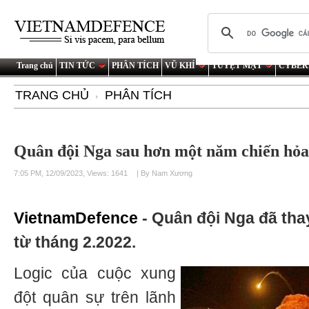
Trang chủ
TIN TỨC
PHÂN TÍCH
VŨ KHÍ
TUYỆT MẬT
CYBER
TRANG CHỦ
PHÂN TÍCH
Quân đội Nga sau hơn một năm chiến hỏa
7:05 PM, 12/09/2023, Views: 1641
| By Nam Xương
VietnamDefence
- Quân đội Nga đã tha
từ tháng 2.2022.
Logic của cuộc xung
đột quân sự trên lãnh