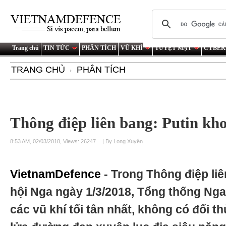
Trang chủ
TIN TỨC
PHÂN TÍCH
VŨ KHÍ
TUYỆT MẬT
CYBER
TRANG CHỦ
PHÂN TÍCH
Thông điệp liên bang: Putin kho
8:53 AM, 02/03/2018, Views: 26247
| By Long Xuyên
VietnamDefence
- Trong Thông điệp li
hội Nga ngày 1/3/2018, Tổng thống Nga V
các vũ khí tối tân nhất, không có đối t