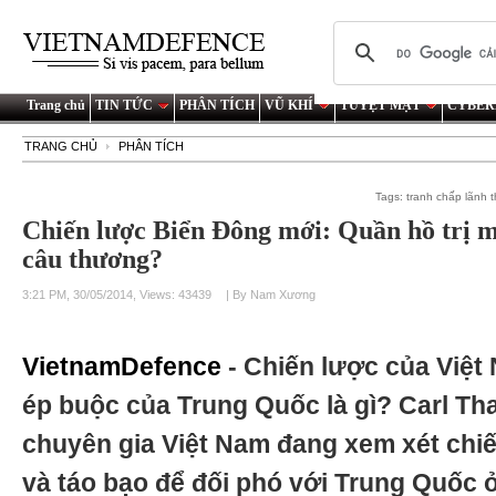
Trang chủ
TIN TỨC
PHÂN TÍCH
VŨ KHÍ
TUYỆT MẬT
CYBER
TRANG CHỦ
PHÂN TÍCH
Tags:
tranh chấp lãnh 
Chiến lược Biển Đông mới: Quần hồ trị 
câu thương?
3:21 PM, 30/05/2014, Views: 43439
| By Nam Xương
VietnamDefence
- Chiến lược của Việt
ép buộc của Trung Quốc là gì? Carl Th
chuyên gia Việt Nam đang xem xét chiế
và táo bạo để đối phó với Trung Quốc ở