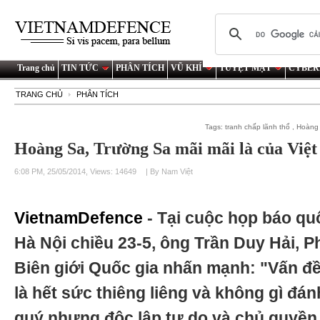
Trang chủ
TIN TỨC
PHÂN TÍCH
VŨ KHÍ
TUYỆT MẬT
CYBER
TRANG CHỦ
PHÂN TÍCH
Tags:
tranh chấp lãnh thổ
,
Hoàng
Hoàng Sa, Trường Sa mãi mãi là của Việ
6:08 PM, 25/05/2014, Views: 14649
| By Nam Việt
VietnamDefence
- Tại cuộc họp báo qu
Hà Nội chiều 23-5, ông Trần Duy Hải, 
Biên giới Quốc gia nhấn mạnh: "Vấn đề
là hết sức thiêng liêng và không gì đán
quý nhưng độc lập tự do và chủ quyền