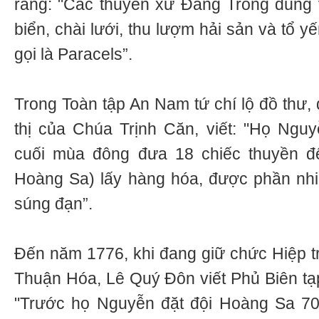
rằng: "Các thuyền xứ Đàng Trong dùng 
biển, chài lưới, thu lượm hải sản và tổ 
gọi là Paracels”.
Trong Toàn tập An Nam tứ chí lộ đồ thư,
thị của Chúa Trịnh Căn, viết: "Họ Ngu
cuối mùa đông đưa 18 chiếc thuyền đ
Hoàng Sa) lấy hàng hóa, được phần nhiều
súng đạn”.
Đến năm 1776, khi đang giữ chức Hiệp t
Thuận Hóa, Lê Quý Đôn viết Phủ Biên tạp
"Trước họ Nguyễn đặt đội Hoàng Sa 70 