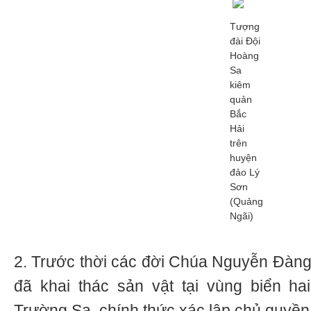
Tượng
đài Đội
Hoàng
Sa
kiêm
quản
Bắc
Hải
trên
huyện
đảo Lý
Sơn
(Quảng
Ngãi)
2. Trước thời các đời Chúa Nguyễn Đàng
đã khai thác sản vật tại vùng biển h
Trường Sa, chính thức xác lập chủ quyền 