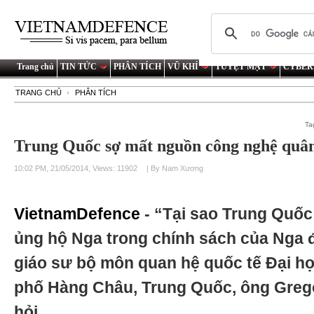
Trang chủ
TIN TỨC
PHÂN TÍCH
VŨ KHÍ
TUYỆT MẬT
CYBER
TRANG CHỦ
PHÂN TÍCH
Ta
Trung Quốc sợ mất nguồn công nghệ quân
10:02 PM, 21/05/2014, Views: 11902
| By Nam Xương
VietnamDefence
- “Tại sao Trung Quốc
ủng hộ Nga trong chính sách của Nga đ
giáo sư bộ môn quan hệ quốc tế Đại họ
phố Hàng Châu, Trung Quốc, ông Greg
hỏi.