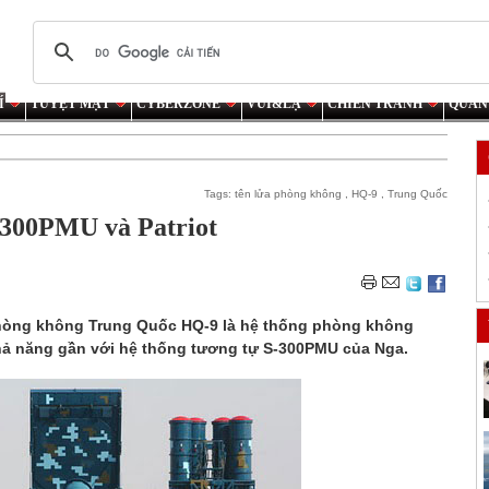
Í
TUYỆT MẬT
CYBERZONE
VUI&LẠ
CHIẾN TRANH
QUÂN
Tags:
tên lửa phòng không
,
HQ-9
,
Trung Quốc
-300PMU và Patriot
phòng không Trung Quốc HQ-9 là hệ thống phòng không
khả năng gần với hệ thống tương tự S-300PMU của Nga.