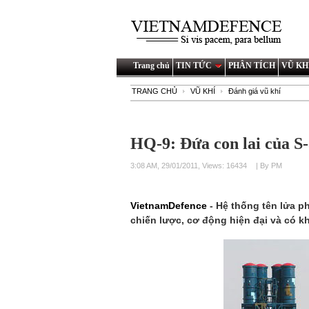
Trang chủ
TIN TỨC
PHÂN TÍCH
VŨ KH
TRANG CHỦ
VŨ KHÍ
Đánh giá vũ khí
HQ-9: Đứa con lai của S
3:08 AM, 29/01/2011, Views: 16434
| By PM
VietnamDefence
- Hệ thống tên lửa 
chiến lược, cơ động hiện đại và có 