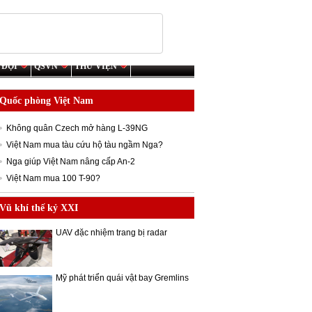
 ĐỘI
QSVN
THƯ VIỆN
Quốc phòng Việt Nam
Không quân Czech mở hàng L-39NG
Việt Nam mua tàu cứu hộ tàu ngầm Nga?
Nga giúp Việt Nam nâng cấp An-2
Việt Nam mua 100 T-90?
Vũ khí thế kỷ XXI
UAV đặc nhiệm trang bị radar
Mỹ phát triển quái vật bay Gremlins