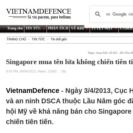
Trang chủ
TIN TỨC
PHÂN TÍCH
VŨ KHÍ
TUYỆT MẬT
CYBER
TRANG CHỦ
TIN TỨC
Tin thế giới
Tags:
mua bán vũ khí
,
tên lửa 
Singapore mua tên lửa không chiến tiên t
9:43 PM, 06/04/2013, Views: 10342
| By
VietnamDefence
- Ngày 3/4/2013, Cục
và an ninh DSCA thuộc Lầu Năm góc đ
hội Mỹ về khả năng bán cho Singapore 
chiến tiên tiến.