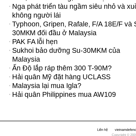
Nga phát triển tàu ngầm siêu nhỏ và x
không người lái
Typhoon, Gripen, Rafale, F/A 18E/F và 
30МКМ đối đầu ở Malaysia
PAK FA lỗi hẹn
Sukhoi bảo dưỡng Su-30MKM của
Malaysia
Ấn Độ lắp ráp thêm 300 T-90M?
Hải quân Mỹ đặt hàng UCLASS
Malaysia lại mua Igla?
Hải quân Philippines mua AW109
Liên hệ
vietnamdefe
Copyright © 200