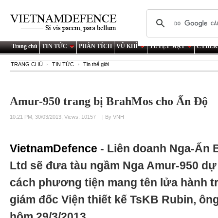
Trang chủ
TIN TỨC
PHÂN TÍCH
VŨ KHÍ
TUYỆT MẬT
CYBER
TRANG CHỦ
TIN TỨC
Tin thế giới
Amur-950 trang bị BrahMos cho Ấn Độ
10:21 PM, 30/03/2013, Views: 10157
| By VNH
VietnamDefence
- Liên doanh Nga-Ấn
Ltd sẽ đưa tàu ngầm Nga Amur-950 dự 
cách phương tiện mang tên lửa hành t
giám đốc Viện thiết kế TsKB Rubin, ông 
hôm 29/3/2013.