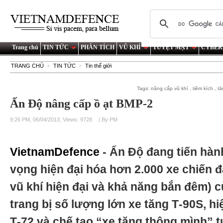
Trang chủ
TIN TỨC
PHÂN TÍCH
VŨ KHÍ
TUYỆT MẬT
CYBER
TRANG CHỦ
TIN TỨC
Tin thế giới
Tags:
nâng cấp vũ khí
,
tiêm kích
,
tă
Ấn Độ nâng cấp ồ ạt BMP-2
9:26 PM, 06/04/2013, Views: 9728
| By PM
VietnamDefence
- Ấn Độ đang tiến hà
vọng hiện đại hóa hơn 2.000 xe chiến đ
vũ khí hiện đại và khả năng bắn đêm) 
trang bị số lượng lớn xe tăng Т-90S, hi
Т-72 và chế tạo “xe tăng thông mình” 