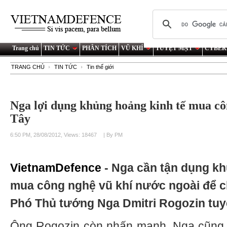
Trang chủ
TIN TỨC
PHÂN TÍCH
VŨ KHÍ
TUYỆT MẬT
CYBER
TRANG CHỦ
TIN TỨC
Tin thế giới
Nga lợi dụng khủng hoảng kinh tế mua c
Tây
6:50 PM, 28/08/2012, Views: 18467
| By PM
VietnamDefence
- Nga cần tận dụng kh
mua công nghệ vũ khí nước ngoài để chế
Phó Thủ tướng Nga Dmitri Rogozin tuy
Ông Rogozin còn nhấn mạnh, Nga cũng