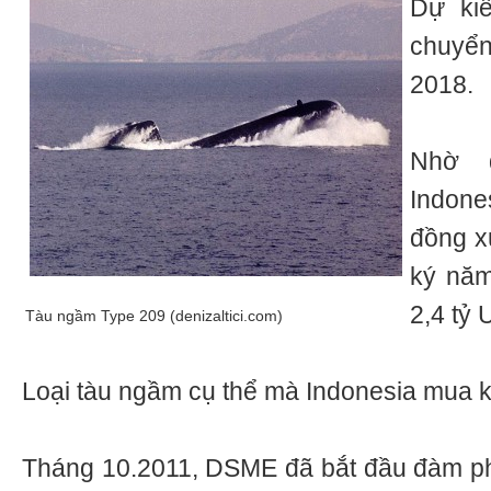
Dự ki
chuyể
2018.
Nhờ 
Indones
đồng x
ký năm
2,4 tỷ
Tàu ngầm Type 209 (denizaltici.com)
Loại tàu ngầm cụ thể mà Indonesia mua k
Tháng 10.2011, DSME đã bắt đầu đàm p