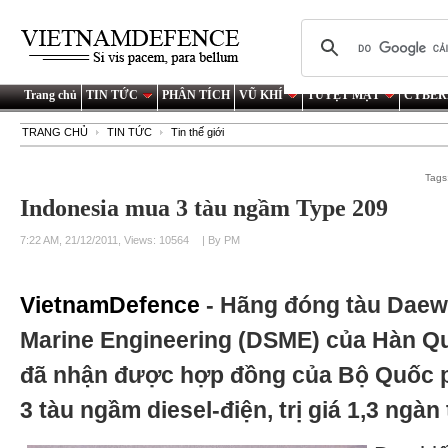
Trang chủ
TIN TỨC
PHÂN TÍCH
VŨ KHÍ
TUYỆT MẬT
CYBER
TRANG CHỦ
TIN TỨC
Tin thế giới
Tags
Indonesia mua 3 tàu ngầm Type 209
7:22 AM, 21/12/2011, Views: 10564
| By PM
VietnamDefence
- Hãng đóng tàu Daew
Marine Engineering (DSME) của Hàn Qu
đã nhận được hợp đồng của Bộ Quốc 
3 tàu ngầm diesel-điện, trị giá 1,3 ngàn