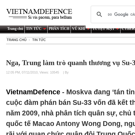
Trang chủ
TIN TỨC
PHÂN TÍCH
VŨ KHÍ
TUYỆT MẬT
CYBER
TRANG CHỦ
TIN TỨC
Nga, Trung làm trò quanh thương vụ Su-
12:05 PM, 07/11/2010, Views: 10545
| By
VietnamDefence
- Moskva đang ‘tán tỉn
cuộc đàm phán bán Su-33 vốn đã kết t
năm 2009, nhà phân tích quân sự, chủ 
quốc tế Macao Antony Wong Dong, ngư
rãi với quan chức quân đội Trung Quốc