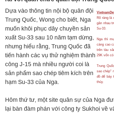
Dựa vào thông tin nội bộ quân đội
VietnamDe
Rõ ràng là
Trung Quốc, Wong cho biết, Nga
gân nhau t
muốn khôi phục dây chuyền sản
Su-33.
xuất Su-33 sau 10 năm tạm dừng,
Nga thì mu
càng cao cà
nhưng hiểu rằng, Trung Quốc đã
trên tàu s
tiến hành các vụ thử nghiệm thành
29K vốn có
công J-15 mà nhiều người coi là
Trung Quốc
sao chép" n
sản phẩm sao chép tiêm kích trên
đồ để bày 
hạm Su-33 của Nga.
thủy.
Hôm thứ tư, một site quân sự của Nga đưa
lại bàn đàm phán với công ty Sukhoi về v