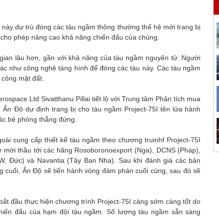
 này dự trù đóng các tàu ngầm thông thường thế hệ mới trang bị
 cho phép nâng cao khả năng chiến đấu của chúng.
 gian lâu hơn, gần với khả năng của tàu ngầm nguyên tử. Người
khác như công nghệ tàng hình để đóng các tàu này. Các tàu ngầm
 công mặt đất.
space Ltd Sivatthanu Pillai tiết lộ với Trung tâm Phân tích mua
 Ấn Độ dự định trang bị cho tàu ngầm Project-75I tên lửa hành
các bệ phóng thẳng đứng.
oài cung cấp thiết kế tàu ngầm theo chương truinhf Project-75I
hư mời thầu tới các hãng Rosoboronoexport (Nga), DCNS (Pháp),
, Đức) và Navantia (Tây Ban Nha). Sau khi đánh giá các bản
ng cuối, Ấn Độ sẽ tiến hành vòng đàm phán cuối cùng, sau đó sẽ
t đầu thực hiện chương trình Project-75I càng sớm càng tốt do
hiến đấu của hạm đội tàu ngầm. Số lượng tàu ngầm sẵn sàng