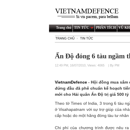
Trang chủ
TIN TỨC
PHÂN TÍCH
VŨ KH
TRANG CHỦ
TIN TỨC
Ấn Độ đóng 6 tàu ngầm t
12:49 PM, 16/07/2010, Views: 4065
| By PM
VietnamDefence
- Hội đồng mua sắm
đứng đầu đã phê chuẩn kế hoạch tiế
mới cho Hải quân Ấn Độ trị giá 500 tỷ 
Theo tờ Times of India, 3 trong 6 tàu
ở Visahapatnam với sự trợ giúp của nhà
cấp hoặc do một hãng đóng tàu tư nhân
Chi phí của chương trình được nêu ra 