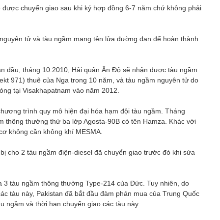
ẽ được chuyển giao sau khi ký hợp đồng 6-7 năm chứ không phải
 nguyên tử và tàu ngầm mang tên lửa đường đạn để hoàn thành
oạn đầu, tháng 10.2010, Hải quân Ấn Độ sẽ nhận được tàu ngầm
jekt 971) thuê của Nga trong 10 năm, và tàu ngầm nguyên tử do
 đóng tại Visakhapatnam vào năm 2012.
chương trình quy mô hiện đại hóa hạm đội tàu ngầm. Tháng
ầm thông thường thứ ba lớp Agosta-90B có tên Hamza. Khác với
g cơ không cần không khí MESMA.
bị cho 2 tàu ngầm điện-diesel đã chuyển giao trước đó khi sửa
a 3 tàu ngầm thông thường Type-214 của Đức. Tuy nhiên, do
 các tàu này, Pakistan đã bắt đầu đàm phán mua của Trung Quốc
àu ngầm và thời hạn chuyển giao các tàu này.