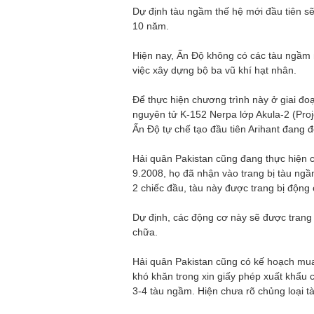
Dự định tàu ngầm thế hệ mới đầu tiên s
10 năm.
Hiện nay, Ấn Độ không có các tàu ngầm
việc xây dựng bộ ba vũ khí hạt nhân.
Để thực hiện chương trình này ở giai đ
nguyên tử K-152 Nerpa lớp Akula-2 (Pro
Ấn Độ tự chế tạo đầu tiên Arihant đang
Hải quân Pakistan cũng đang thực hiện 
9.2008, họ đã nhận vào trang bị tàu ng
2 chiếc đầu, tàu này được trang bị độn
Dự định, các động cơ này sẽ được trang 
chữa.
Hải quân Pakistan cũng có kế hoạch mu
khó khăn trong xin giấy phép xuất khẩu
3-4 tàu ngầm. Hiện chưa rõ chủng loại t