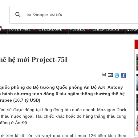
Í
TUYỆT MẬT
CYBERZONE
VUI&LẠ
CHIẾN TRANH
QUÂN
hế hệ mới Project-75I
 quốc phòng do Bộ trưởng Quốc phòng Ấn Độ А.K. Antony
n hành chương trình đóng 6 tàu ngầm thông thường thế hệ
rupee (10,7 tỷ USD).
 ngầm sẽ được đóng tại hãng đóng tàu quốc doanh Mazagon Dock
 thầu nước ngoài. Hai chiếc khác hoặc do hãng thắng thầu cung
 đóng ở Ấn Độ.
ở trên là rất lớn và vượt quá chi phí mua 126 tiêm kích theo