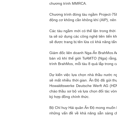
chương trình MMRCA.
Chương trình đóng tàu ngầm Project-75I
động cơ không cần không khí (AIP), nên
Các tàu ngầm mới có thể lặn trong thời
ta sẽ sử dụng các công nghệ tiên tiến 
sẽ được trang bị tên lửa có khả năng tấn
Giám đốc liên doanh Nga-Ấn BrahMos Aero
bán vũ khí thế giới TsAMTO (Nga) rằng,
trình BrahMos, mỗi tàu 8 quả lắp trong 
Dự kiến việc lựa chọn nhà thầu nước ng
sẽ mất nhiều thời gian. Ấn Độ đã gửi t
Howaldtswerke Deutsche Werft AG (HDW
chào thầu sơ bộ và lựa chọn đối tác vò
ký hợp đồng chính thức.
Bộ Chỉ huy Hải quân Ấn Độ mong muốn bắ
những vấn đề về khả năng sẵn sàng c