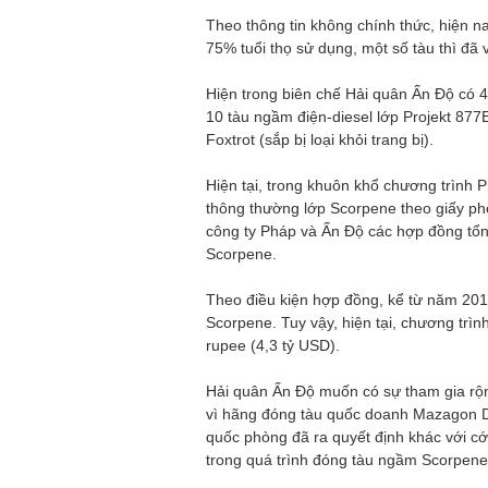
Theo thông tin không chính thức, hiện 
75% tuổi thọ sử dụng, một số tàu thì đã 
Hiện trong biên chế Hải quân Ấn Độ có 
10 tàu ngầm điện-diesel lớp Projekt 877
Foxtrot (sắp bị loại khỏi trang bị).
Hiện tại, trong khuôn khổ chương trìn
thông thường lớp Scorpene theo giấy ph
công ty Pháp và Ấn Độ các hợp đồng tổng
Scorpene.
Theo điều kiện hợp đồng, kể từ năm 20
Scorpene. Tuy vậy, hiện tại, chương trìn
rupee (4,3 tỷ USD).
Hải quân Ấn Độ muốn có sự tham gia rộn
vì hãng đóng tàu quốc doanh Mazagon Do
quốc phòng đã ra quyết định khác với 
trong quá trình đóng tàu ngầm Scorpene 