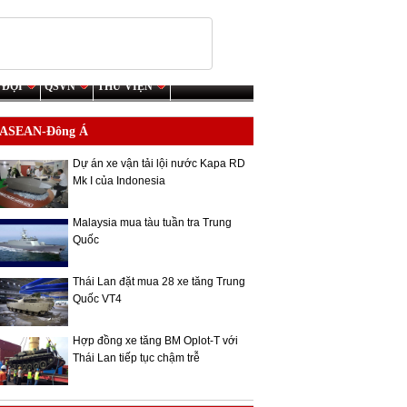
 ĐỘI
QSVN
THƯ VIỆN
ASEAN-Đông Á
Dự án xe vận tải lội nước Kapa RD
Mk I của Indonesia
Malaysia mua tàu tuần tra Trung
Quốc
Thái Lan đặt mua 28 xe tăng Trung
Quốc VT4
Hợp đồng xe tăng BM Oplot-T với
Thái Lan tiếp tục chậm trễ