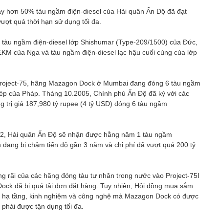
nay hơn 50% tàu ngầm điện-diesel của Hải quân Ấn Độ đã đạt
vượt quá thời hạn sử dụng tối đa.
4 tàu ngầm điện-diesel lớp Shishumar (Type-209/1500) của Đức,
EKM của Nga và tàu ngầm điện-diesel lạc hậu cuối cùng của lớp
h Project-75, hãng Mazagon Dock ở Mumbai đang đóng 6 tàu ngầm
ép của Pháp. Tháng 10.2005, Chính phủ Ấn Độ đã ký với các
 trị giá 187,980 tỷ rupee (4 tỷ USD) đóng 6 tàu ngầm
12, Hải quân Ấn Độ sẽ nhận được hằng năm 1 tàu ngầm
h đang bị chậm tiến độ gần 3 năm và chi phí đã vượt quá 200 tỷ
g rãi của các hãng đóng tàu tư nhân trong nước vào Project-75I
ck đã bị quá tải đơn đặt hàng. Tuy nhiên, Hội đồng mua sắm
cớ hạ tầng, kinh nghiệm và công nghệ mà Mazagon Dock có được
phải được tận dụng tối đa.