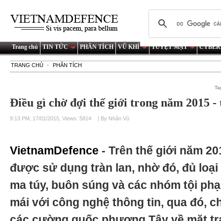
Trang chủ
TIN TỨC
PHÂN TÍCH
VŨ KHÍ
TUYỆT MẬT
CYBER
TRANG CHỦ
PHÂN TÍCH
Ta
Điều gì chờ đợi thế giới trong năm 2015 -
9:13 PM, 17/01/2015, Views: 5814
| By Nhân Vũ
VietnamDefence
- Trên thế giới năm 2
được sử dụng tràn lan, nhờ đó, đủ loại
ma túy, buôn súng và các nhóm tội phạ
mái với công nghệ thông tin, qua đó, 
các cường quốc phương Tây về mặt tra