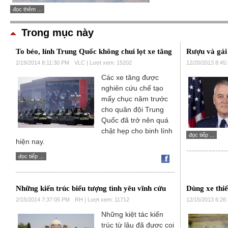
đọc thêm ...
Trong mục này
To béo, lính Trung Quốc không chui lọt xe tăng
Rượu và gái
2/19/2014 8:11:30 PM
VLC | Lượt xem: 15202
12/20/2013 8:45
Các xe tăng được
nghiên cứu chế tạo
mấy chục năm trước
cho quân đội Trung
Quốc đã trở nên quá
chật hẹp cho binh lính
đọc tiếp ...
hiện nay.
đọc tiếp ...
Những kiến trúc biểu tượng tình yêu vĩnh cửu
Dùng xe thiế
2/15/2014 7:37:05 PM
RH | Lượt xem: 11712
12/15/2013 6:26
Những kiệt tác kiến
trúc từ lâu đã được coi