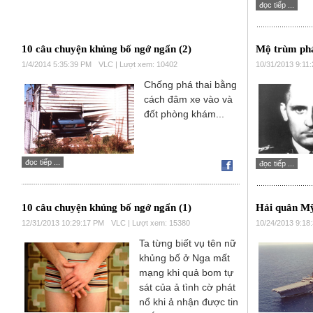
đọc tiếp ...
10 câu chuyện khủng bố ngớ ngẩn (2)
Mộ trùm phá
1/4/2014 5:35:39 PM
VLC | Lượt xem: 10402
10/31/2013 9:11
Chống phá thai bằng
cách đâm xe vào và
đốt phòng khám...
đọc tiếp ...
đọc tiếp ...
10 câu chuyện khủng bố ngớ ngẩn (1)
Hải quân Mỹ
12/31/2013 10:29:17 PM
VLC | Lượt xem: 15380
10/24/2013 9:18
Ta từng biết vụ tên nữ
khủng bố ở Nga mất
mạng khi quả bom tự
sát của ả tình cờ phát
nổ khi ả nhận được tin