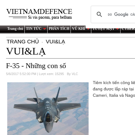
Trang chủ
TIN TỨC
PHÂN TÍCH
VŨ KHÍ
TUYỆT MẬT
CYBER
TRANG CHỦ
VUI&LẠ
VUI&LẠ
F-35 - Những con số
5/6/2017 5:52:00 PM | Lượt xem: 15295
By VLC
Tiêm kích tiến công li
đang được lắp ráp tại
Cameri, Italia và Nag