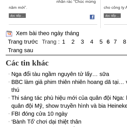
nhắn rác “Chúc mừng
năm mới”.
cho công ty A
đọc tiếp ...
đọc tiếp ...
Xem bài theo ngày tháng
Trang trước
Trang :
1
2
3
4
5
6
7
8
Trang sau
Các tin khác
Nga đổi tàu ngầm nguyên tử lấy… sữa
BBC làm giả phim thiên nhiên hoang dã tại…
thú
Thi sáng tác phù hiệu mới của quân đội Nga: 
quân đội Mỹ, show truyền hình và bia Heinek
FBI đóng cửa 10 ngày
‘Bành Tổ’ chơi dại thiệt thân