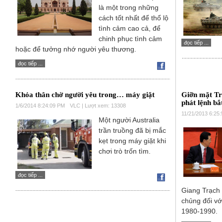
là một trong những
cách tốt nhất để thổ lộ
tình cảm cao cả, để
chinh phục tình cảm
đọc tiếp ...
hoặc để tưởng nhớ người yêu thương.
đọc tiếp ...
Khỏa thân chờ người yêu trong… máy giặt
Giỡn mặt T
phát lệnh b
1/6/2014 8:24:09 PM
VLC | Lượt xem: 13308
11/21/2013 6:25
Một người Australia
trần truồng đã bị mắc
kẹt trong máy giặt khi
chơi trò trốn tìm.
đọc tiếp ...
Giang Trạch 
chủng đối vớ
1980-1990.