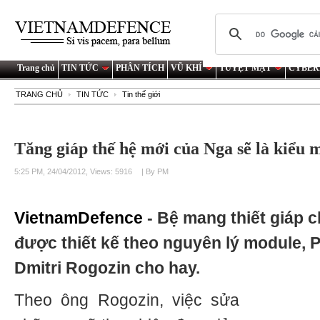
Trang chủ
TIN TỨC
PHÂN TÍCH
VŨ KHÍ
TUYỆT MẬT
CYBER
TRANG CHỦ
TIN TỨC
Tin thế giới
Tăng giáp thế hệ mới của Nga sẽ là kiểu 
5:25 PM, 24/04/2012, Views: 5916
| By PM
VietnamDefence
- Bệ mang thiết giáp 
được thiết kế theo nguyên lý module,
Dmitri Rogozin cho hay.
Theo ông Rogozin, việc sửa