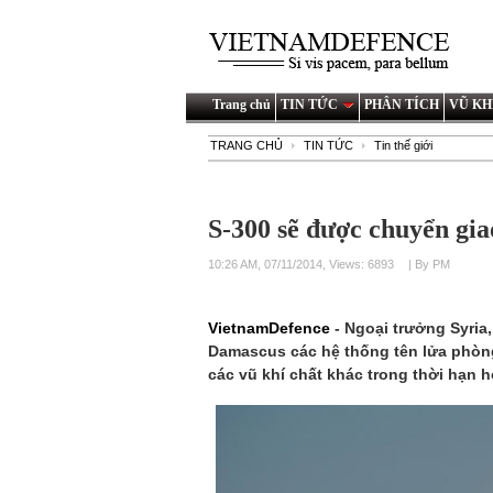
Trang chủ
TIN TỨC
PHÂN TÍCH
VŨ KH
TRANG CHỦ
TIN TỨC
Tin thế giới
S-300 sẽ được chuyển gia
10:26 AM, 07/11/2014, Views: 6893
| By PM
VietnamDefence
- Ngoại trưởng Syria
Damascus các hệ thống tên lửa phòn
các vũ khí chất khác trong thời hạn h