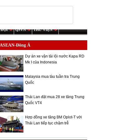
 ĐỘI
QSVN
THƯ VIỆN
ASEAN-Đông Á
Dự án xe vận tải lội nước Kapa RD
Mk I của Indonesia
Malaysia mua tàu tuần tra Trung
Quốc
Thái Lan đặt mua 28 xe tăng Trung
Quốc VT4
Hợp đồng xe tăng BM Oplot-T với
Thái Lan tiếp tục chậm trễ