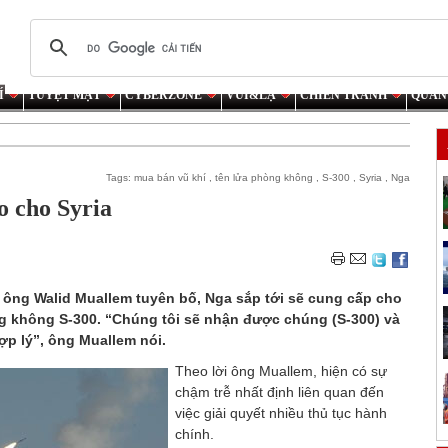
Í
TUYỆT MẬT
CYBERZONE
VUI&LẠ
CHIẾN TRANH
QUÂN
Tags:
mua bán vũ khí
,
tên lửa phòng không
,
S-300
,
Syria
,
Nga
o cho Syria
, ông Walid Muallem tuyên bố, Nga sắp tới sẽ cung cấp cho
g không S-300. “Chúng tôi sẽ nhận được chúng (S-300) và
ợp lý”, ông Muallem nói.
Theo lời ông Muallem, hiện có sự
chậm trễ nhất định liên quan đến
việc giải quyết nhiều thủ tục hành
chính.