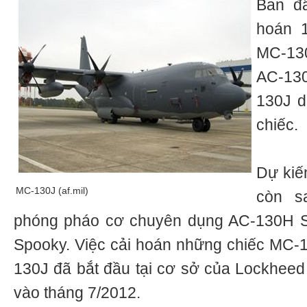
Ban đ
hoán 
MC-13
AC-13
130J d
chiếc.
Dự kiế
MC-130J (af.mil)
còn s
phóng pháo cơ chuyên dụng AC-130H S
Spooky. Việc cải hoán những chiếc MC-1
130J đã bắt đầu tại cơ sở của Lockheed
vào tháng 7/2012.