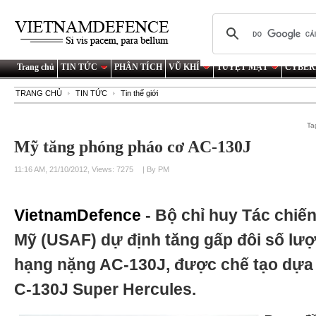
Trang chủ
TIN TỨC
PHÂN TÍCH
VŨ KHÍ
TUYỆT MẬT
CYBER
TRANG CHỦ
TIN TỨC
Tin thế giới
Ta
Mỹ tăng phóng pháo cơ AC-130J
11:16 AM, 21/10/2012, Views: 7275
| By PM
VietnamDefence
- Bộ chỉ huy Tác chiế
Mỹ (USAF) dự định tăng gấp đôi số lư
hạng nặng AC-130J, được chế tạo dựa 
C-130J Super Hercules.