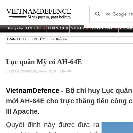
Trang chủ
TIN TỨC
PHÂN TÍCH
VŨ KHÍ
TUYỆT MẬT
CYBER
TRANG CHỦ
TIN TỨC
Tin thế giới
Lục quân Mỹ có AH-64E
10:22 AM, 26/10/2012, Views: 8101
| By PM
VietnamDefence
- Bộ chỉ huy Lục quân
mới AH-64E cho trực thăng tiến công c
III Apache.
Quyết định này được đưa ra