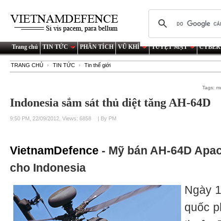
Trang chủ
TIN TỨC
PHÂN TÍCH
VŨ KHÍ
TUYỆT MẬT
CYBER
TRANG CHỦ
TIN TỨC
Tin thế giới
Tags:
m
Indonesia sắm sát thủ diệt tăng AH-64D
9:50 PM, 22/09/2012, Views: 6858
| By PM
VietnamDefence
- Mỹ bán AH-64D Apac
cho Indonesia
Ngày 1
quốc p