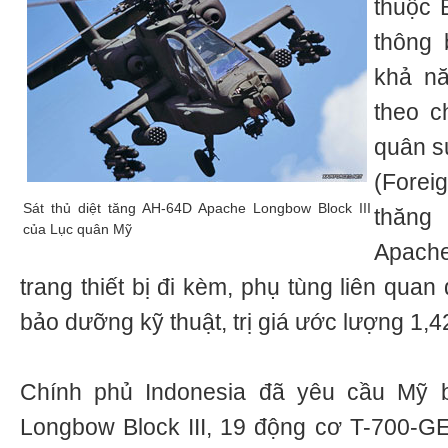
thuộc 
thông
khả nă
theo c
quân s
(Foreig
Sát thủ diệt tăng AH-64D Apache Longbow Block III
thăng
của Lục quân Mỹ
Apach
trang thiết bị đi kèm, phụ tùng liên qua
bảo dưỡng kỹ thuật, trị giá ước lượng 1,4
Chính phủ Indonesia đã yêu cầu Mỹ
Longbow Block III, 19 động cơ T-700-GE