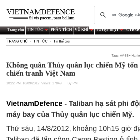
Trang chủ
TIN TỨC
PHÂN TÍCH
VŨ KHÍ
TUYỆT MẬT
CYBER
TRANG CHỦ
TIN TỨC
Tin thế giới
Tags:
AV-8B+ Harrie
Không quân Thủy quân lục chiến Mỹ tổn 
chiến tranh Việt Nam
10:22 PM, 18/09/2012, Views: 17849
| By PM
VietnamDefence
- Taliban hạ sát phi đ
máy bay của Thủy quân lục chiến Mỹ.
Thứ sáu, 14/8/2012, khoảng 10h15 giờ đị
Taliban đã tấn công Camp Bastion ở tỉnh