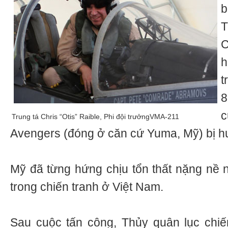
T
C
h
t
8
Trung tá Chris “Otis” Raible, Phi đội trưởngVMA-211
Avengers (đóng ở căn cứ Yuma, Mỹ) bị h
Mỹ đã từng hứng chịu tổn thất nặng nề 
trong chiến tranh ở Việt Nam.
Sau cuộc tấn công, Thủy quân lục chiế