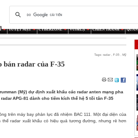
Í
TUYỆT MẬT
CYBERZONE
VUI&LẠ
CHIẾN TRANH
QUÂN
Tags:
radar
,
F-35
,
Mỹ
bán radar của F-35
Grumman (Mỹ) dự định xuất khẩu các radar anten mạng pha
radar APG-81 dành cho tiêm kích thế hệ 5 tối tân F-35
ng trên máy bay phản lực đã nhiệm BAC 111. Một đại diện của
n thể radar xuất khẩu có hiệu quả tương đường, nhưng rẻ hơn