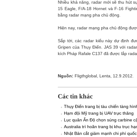
Nhiều khả năng, radar mới sẽ thu hút sự
15 Eagle, F/A-18 Hornet và F-16 Fight
bằng radar mạng pha chủ động.
Hiện nay, radar mạng pha chủ động được 
Sắp tới, các radar kiểu này dự định đ
Gripen của Thụy Điển. JAS 39 với rada
kích Pháp Rafale C137 đã được lắp rada
Nguồn:
Fligthglobal, Lenta, 12.9.2012.
Các tin khác
Thụy Điển trang bị tàu chiến tàng hình
Hạm đội Mỹ trang bị UAV trực thăng
Lục quân Ấn Độ chọn súng carbine c
Australia trì hoãn trang bị khu trục h
Nhật Bản cắt giảm mạnh chi phí quố