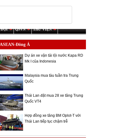
 ĐỘI
QSVN
THƯ VIỆN
ASEAN-Đông Á
Dự án xe vận tải lội nước Kapa RD
Mk I của Indonesia
Malaysia mua tàu tuần tra Trung
Quốc
Thái Lan đặt mua 28 xe tăng Trung
Quốc VT4
Hợp đồng xe tăng BM Oplot-T với
Thái Lan tiếp tục chậm trễ