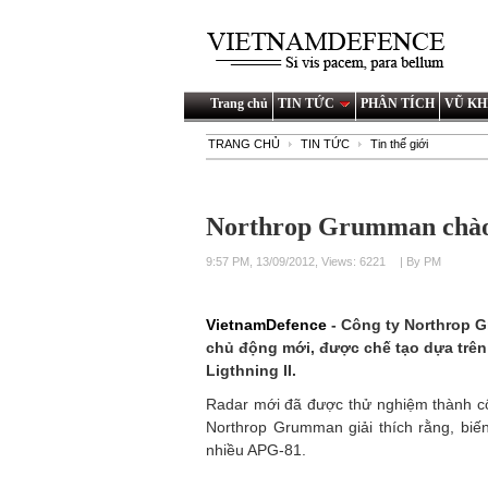
Trang chủ
TIN TỨC
PHÂN TÍCH
VŨ KH
TRANG CHỦ
TIN TỨC
Tin thế giới
Northrop Grumman chào 
9:57 PM, 13/09/2012, Views: 6221
| By PM
VietnamDefence
- Công ty Northrop 
chủ động mới, được chế tạo dựa trên 
Ligthning II.
Radar mới đã được thử nghiệm thành cô
Northrop Grumman giải thích rằng, biế
nhiều APG-81.