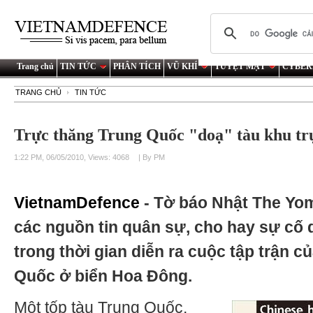
Trang chủ
TIN TỨC
PHÂN TÍCH
VŨ KHÍ
TUYỆT MẬT
CYBER
TRANG CHỦ
TIN TỨC
Trực thăng Trung Quốc "doạ" tàu khu tr
1:22 PM, 06/05/2010, Views: 4068
| By PM
VietnamDefence
- Tờ báo Nhật The Yo
các nguồn tin quân sự, cho hay sự cố d
trong thời gian diễn ra cuộc tập trận c
Quốc ở biển Hoa Đông.
Một tốp tàu Trung Quốc,