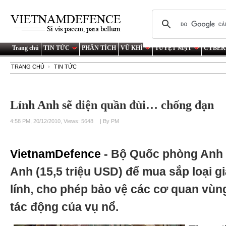
Trang chủ
TIN TỨC
PHÂN TÍCH
VŨ KHÍ
TUYỆT MẬT
CYBER
TRANG CHỦ
TIN TỨC
Lính Anh sẽ diện quần đùi… chống đạn
4:58 PM, 20/12/2010, Views: 5648
| By PM
VietnamDefence
- Bộ Quốc phòng Anh đ
Anh (15,5 triệu USD) để mua sắp loại gi
lính, cho phép bảo vệ các cơ quan vù
tác động của vụ nổ.