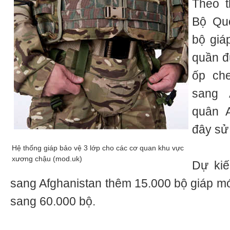
Theo t
Bộ Qu
bộ giá
quần đù
ốp ch
sang 
quân 
đây sử
Hệ thống giáp bảo vệ 3 lớp cho các cơ quan khu vực
xương chậu (mod.uk)
Dự kiế
sang Afghanistan thêm 15.000 bộ giáp mớ
sang 60.000 bộ.