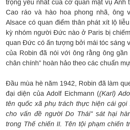
trọng yếu nhất của cơ quan mật vụ Anh t
Cao ráo và hào hoa phong nhã, ông v
Alsace có quan điểm thân phát xít lộ liễ
kỳ nhóm người Đức nào ở Paris bị chiếm 
quan Đức có ấn tượng bởi mái tóc sáng v
của Robin đã nói với ông rằng ông gần 
chân chính” hoàn hảo theo các chuẩn mự
Đầu mùa hè năm 1942, Robin đã làm que
đại diện của Adolf Eichmann (
(Karl) Ad
tên quốc xã phụ trách thực hiện cái gọi 
cho vấn đề người Do Thái" sát hại hàn
trong Thế chiến II. Tên tội phạm chiến 