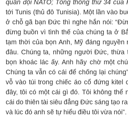
quân đội NATO; Tổng thống thứ 34 của
tới Tunis (thủ đô Tunisia). Một lần vào b
ở chỗ gã bạn Đức thì nghe hắn nói: “Đừng
đừng buồn vì tình thế của chúng ta ở Bắ
tạm thời của bọn Anh, Mỹ đáng nguyền 
đâu. Chúng ta, những người Đức, thừa 
bọn khoác lác ấy. Anh hãy chờ một chút
Chúng ta vẫn có cái để chống lại chúng”
vỗ vào túi trong chiếc áo cổ đứng kitel 
đây, tôi có một cái gì đó. Tôi không thể
cái do thiên tài siêu đẳng Đức sáng tạo r
và lúc đó anh sẽ tự hiểu điều tôi vừa nói”.