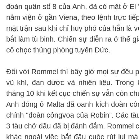
đoàn quân số 8 của Anh, đã có mặt ở El
nằm viện ở gần Viena, theo lệnh trực tiếp 
mặt trận sau khi chỉ huy phó của hắn là
bắt làm tù binh. Chiến sự diễn ra ở thế 
cố chọc thủng phòng tuyến Đức.
Đối với Rommel thì bây giờ mọi sự đều p
vũ khí, đạn dược và nhiên liệu. Trong
tháng 10 khi kết cục chiến sự vẫn còn c
Anh đóng ở Malta đã oanh kích đoàn côn
chính “đoàn côngvoa của Robin”. Các tà
3 tàu chở dầu đã bị đánh đắm. Rommel 
khác ngoài việc bắt đầu cuộc rút lui m