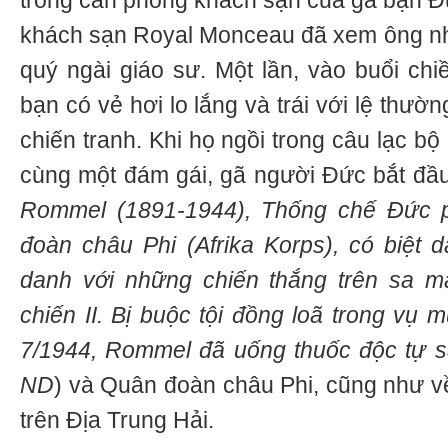
trong căn phòng khách sạn của gã bạn Đ
khách sạn Royal Monceau đã xem ông nh
quý ngài giáo sư. Một lần, vào buổi chi
bạn có vẻ hơi lo lắng và trái với lệ thườn
chiến tranh. Khi họ ngồi trong câu lạc 
cùng một đám gái, gã người Đức bắt đầ
Rommel (1891-1944), Thống chế Đức p
đoàn châu Phi (Afrika Korps), có biệt 
danh với những chiến thắng trên sa m
chiến II. Bị buộc tội đồng loã trong vụ 
7/1944, Rommel đã uống thuốc độc tự sát
ND
) và Quân đoàn châu Phi, cũng như về
trên Địa Trung Hải.