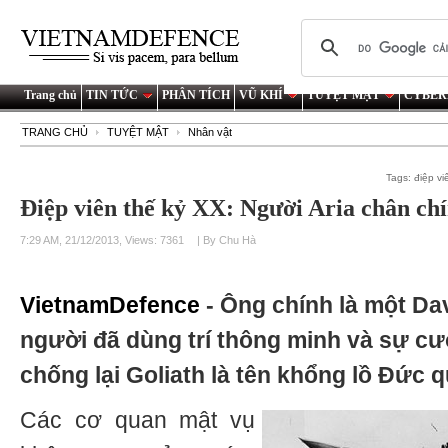
Trang chủ
TIN TỨC
PHÂN TÍCH
VŨ KHÍ
TUYỆT MẬT
CYBER
TRANG CHỦ
TUYỆT MẬT
Nhân vật
Tags:
điệp vi
Điệp viên thế kỷ XX: Người Aria chân ch
7:29 AM, 21/12/2013, Views: 7361
| By Chu Hà
VietnamDefence
- Ông chính là một Dav
người đã dùng trí thông minh và sự c
chống lại Goliath là tên khổng lồ Đức 
Các cơ quan mật vụ