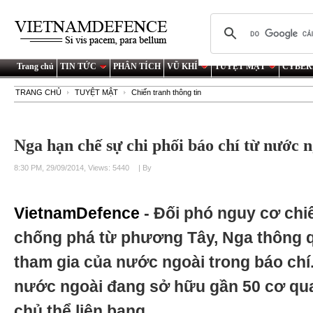
Trang chủ
TIN TỨC
PHÂN TÍCH
VŨ KHÍ
TUYỆT MẬT
CYBER
TRANG CHỦ
TUYỆT MẬT
Chiến tranh thông tin
Nga hạn chế sự chi phối báo chí từ nước 
8:30 PM, 29/09/2014, Views: 5440
| By
VietnamDefence
- Đối phó nguy cơ chiế
chống phá từ phương Tây, Nga thông qu
tham gia của nước ngoài trong báo chí
nước ngoài đang sở hữu gần 50 cơ qua
chủ thể liên bang.